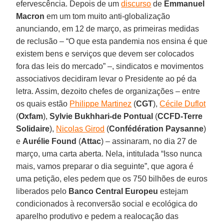
efervescência. Depois de um
discurso
de
Emmanuel
Macron
em um tom muito anti-globalização
anunciando, em 12 de março, as primeiras medidas
de reclusão – “O que esta pandemia nos ensina é que
existem bens e serviços que devem ser colocados
fora das leis do mercado” –, sindicatos e movimentos
associativos decidiram levar o Presidente ao pé da
letra. Assim, dezoito chefes de organizações – entre
os quais estão
Philippe Martinez
(
CGT
),
Cécile Duflot
(
Oxfam
),
Sylvie
Bukhhari-de Pontual
(
CCFD-Terre
Solidaire
),
Nicolas Girod
(
Confédération Paysanne
)
e
Aurélie Found
(
Attac
) – assinaram, no dia 27 de
março, uma carta aberta. Nela, intitulada “Isso nunca
mais, vamos preparar o dia seguinte”, que agora é
uma petição, eles pedem que os 750 bilhões de euros
liberados pelo
Banco Central Europeu
estejam
condicionados à reconversão social e ecológica do
aparelho produtivo e pedem a realocação das