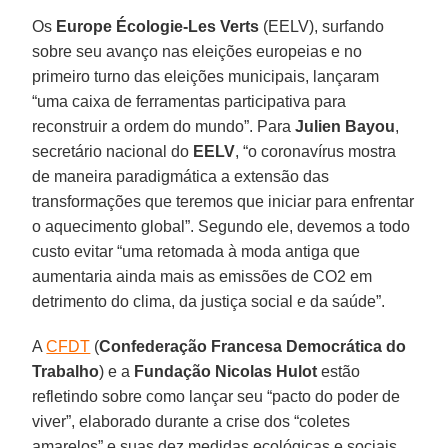
Os
Europe Écologie-Les Verts
(EELV), surfando
sobre seu avanço nas eleições europeias e no
primeiro turno das eleições municipais, lançaram
“uma caixa de ferramentas participativa para
reconstruir a ordem do mundo”. Para
Julien Bayou
,
secretário nacional do
EELV
, “o coronavírus mostra
de maneira paradigmática a extensão das
transformações que teremos que iniciar para enfrentar
o aquecimento global”. Segundo ele, devemos a todo
custo evitar “uma retomada à moda antiga que
aumentaria ainda mais as emissões de CO2 em
detrimento do clima, da justiça social e da saúde”.
A
CFDT
(
Confederação Francesa Democrática do
Trabalho
) e a
Fundação Nicolas Hulot
estão
refletindo sobre como lançar seu “pacto do poder de
viver”, elaborado durante a crise dos “coletes
amarelos” e suas dez medidas ecológicas e sociais.