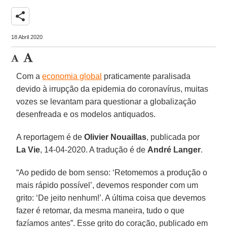
share
18 Abril 2020
Com a
economia global
praticamente paralisada
devido à irrupção da epidemia do coronavírus, muitas
vozes se levantam para questionar a globalização
desenfreada e os modelos antiquados.
A reportagem é de
Olivier Nouaillas
, publicada por
La Vie
, 14-04-2020. A tradução é de
André Langer
.
“Ao pedido de bom senso: ‘Retomemos a produção o
mais rápido possível’, devemos responder com um
grito: ‘De jeito nenhum!’. A última coisa que devemos
fazer é retomar, da mesma maneira, tudo o que
fazíamos antes”. Esse grito do coração, publicado em