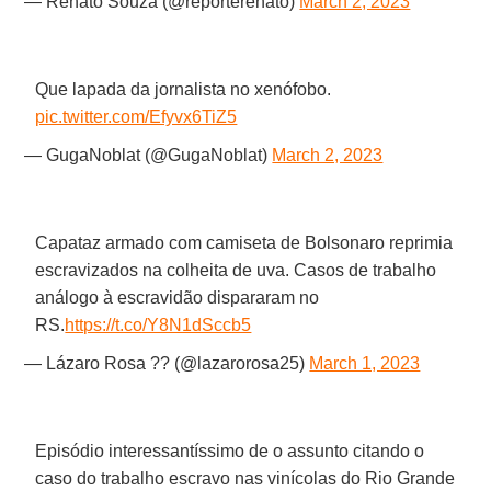
— Renato Souza (@reporterenato)
March 2, 2023
Que lapada da jornalista no xenófobo.
pic.twitter.com/Efyvx6TiZ5
— GugaNoblat (@GugaNoblat)
March 2, 2023
Capataz armado com camiseta de Bolsonaro reprimia
escravizados na colheita de uva. Casos de trabalho
análogo à escravidão dispararam no
RS.
https://t.co/Y8N1dSccb5
— Lázaro Rosa ?? (@lazarorosa25)
March 1, 2023
Episódio interessantíssimo de o assunto citando o
caso do trabalho escravo nas vinícolas do Rio Grande