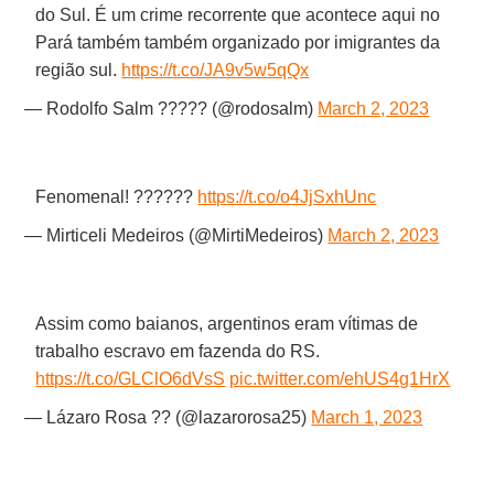
do Sul. É um crime recorrente que acontece aqui no
Pará também também organizado por imigrantes da
região sul.
https://t.co/JA9v5w5qQx
— Rodolfo Salm ????? (@rodosalm)
March 2, 2023
Fenomenal! ??????
https://t.co/o4JjSxhUnc
— Mirticeli Medeiros (@MirtiMedeiros)
March 2, 2023
Assim como baianos, argentinos eram vítimas de
trabalho escravo em fazenda do RS.
https://t.co/GLClO6dVsS
pic.twitter.com/ehUS4g1HrX
— Lázaro Rosa ?? (@lazarorosa25)
March 1, 2023