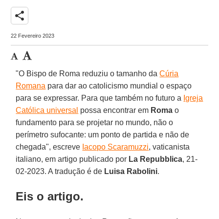
share
22 Fevereiro 2023
"O Bispo de Roma reduziu o tamanho da
Cúria
Romana
para dar ao catolicismo mundial o espaço
para se expressar. Para que também no futuro a
Igreja
Católica universal
possa encontrar em
Roma
o
fundamento para se projetar no mundo, não o
perímetro sufocante: um ponto de partida e não de
chegada", escreve
Iacopo Scaramuzzi
, vaticanista
italiano, em artigo publicado por
La Repubblica
, 21-
02-2023. A tradução é de
Luisa Rabolini
.
Eis o artigo.