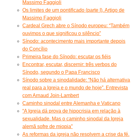
Massimo Faggioli
Os limites de um pontificado (parte I). Artigo de
Massimo Faggioli
Cardeal Grech abre o Sínodo europeu: “Também
ouvimos o que significou o silêncio”
Sínodo: acontecimento mais importante depois
do Concílio
Primeira fase do Sínodo: escutar os fiéis
Encontrar, escutar, discernir: três verbos do
Sínodo, segundo o Papa Francisco
Sínodo sobre a sinodalidade: “Não há alternativa
real para a Igreja e o mundo de hoje”. Entrevista
com Arnaud Join-Lambert
Caminho sinodal entre Alemanha e Vaticano
“A Igreja dá prova de hipocrisia em relação à
sexualidade. Mas o caminho sinodal da Igreja
alemã sofre de miopia”
As reformas da igreja não resolvem a crise da fé.