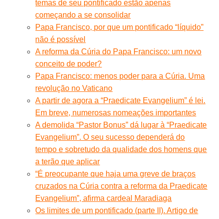
temas de seu pontificado estão apenas
começando a se consolidar
Papa Francisco, por que um pontificado “líquido”
não é possível
A reforma da Cúria do Papa Francisco: um novo
conceito de poder?
Papa Francisco: menos poder para a Cúria. Uma
revolução no Vaticano
A partir de agora a “Praedicate Evangelium” é lei.
Em breve, numerosas nomeações importantes
A demolida “Pastor Bonus” dá lugar à “Praedicate
Evangelium”. O seu sucesso dependerá do
tempo e sobretudo da qualidade dos homens que
a terão que aplicar
“É preocupante que haja uma greve de braços
cruzados na Cúria contra a reforma da Praedicate
Evangelium”, afirma cardeal Maradiaga
Os limites de um pontificado (parte II). Artigo de