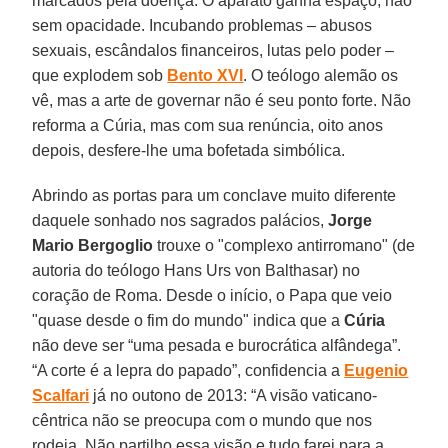
marcados pela doença. O aparato ganha espaço, não
sem opacidade. Incubando problemas – abusos
sexuais, escândalos financeiros, lutas pelo poder –
que explodem sob
Bento XVI
. O teólogo alemão os
vê, mas a arte de governar não é seu ponto forte. Não
reforma a Cúria, mas com sua renúncia, oito anos
depois, desfere-lhe uma bofetada simbólica.
Abrindo as portas para um conclave muito diferente
daquele sonhado nos sagrados palácios,
Jorge
Mario Bergoglio
trouxe o "complexo antirromano" (de
autoria do teólogo Hans Urs von Balthasar) no
coração de Roma. Desde o início, o Papa que veio
"quase desde o fim do mundo" indica que a
Cúria
não deve ser “uma pesada e burocrática alfândega”.
“A corte é a lepra do papado”, confidencia a
Eugenio
Scalfari
já no outono de 2013: “A visão vaticano-
cêntrica não se preocupa com o mundo que nos
rodeia. Não partilho essa visão e tudo farei para a