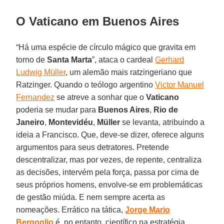
O Vaticano em Buenos Aires
“Há uma espécie de círculo mágico que gravita em
torno de
Santa Marta
”, ataca o cardeal
Gerhard
Ludwig Müller
, um alemão mais ratzingeriano que
Ratzinger. Quando o teólogo argentino
Victor Manuel
Fernandez
se atreve a sonhar que o
Vaticano
poderia se mudar para
Buenos Aires
,
Rio de
Janeiro
,
Montevidéu
,
Müller
se levanta, atribuindo a
ideia a Francisco. Que, deve-se dizer, oferece alguns
argumentos para seus detratores. Pretende
descentralizar, mas por vezes, de repente, centraliza
as decisões, intervém pela força, passa por cima de
seus próprios homens, envolve-se em problemáticas
de gestão miúda. E nem sempre acerta as
nomeações. Errático na tática,
Jorge Mario
Bergoglio
é, no entanto, científico na estratégia.