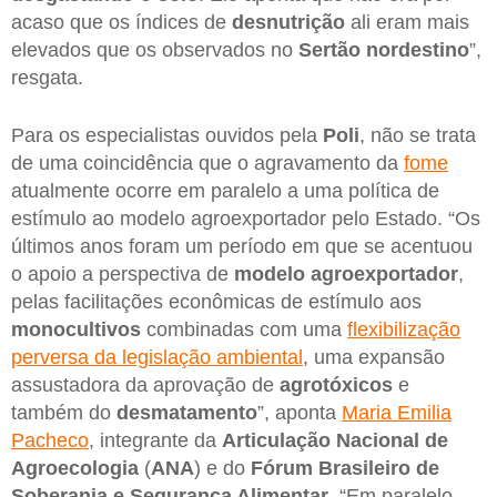
acaso que os índices de
desnutrição
ali eram mais
elevados que os observados no
Sertão nordestino
”,
resgata.
Para os especialistas ouvidos pela
Poli
, não se trata
de uma coincidência que o agravamento da
fome
atualmente ocorre em paralelo a uma política de
estímulo ao modelo agroexportador pelo Estado. “Os
últimos anos foram um período em que se acentuou
o apoio a perspectiva de
modelo agroexportador
,
pelas facilitações econômicas de estímulo aos
monocultivos
combinadas com uma
flexibilização
perversa da legislação ambiental
, uma expansão
assustadora da aprovação de
agrotóxicos
e
também do
desmatamento
”, aponta
Maria Emilia
Pacheco
, integrante da
Articulação Nacional de
Agroecologia
(
ANA
) e do
Fórum Brasileiro de
Soberania e Segurança Alimentar
. “Em paralelo