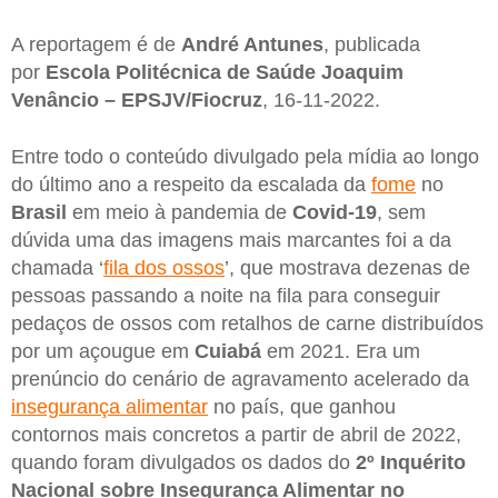
A reportagem é de
André Antunes
, publicada
por
Escola Politécnica de Saúde Joaquim
Venâncio – EPSJV/Fiocruz
, 16-11-2022.
Entre todo o conteúdo divulgado pela mídia ao longo
do último ano a respeito da escalada da
fome
no
Brasil
em meio à pandemia de
Covid-19
, sem
dúvida uma das imagens mais marcantes foi a da
chamada ‘
fila dos ossos
’, que mostrava dezenas de
pessoas passando a noite na fila para conseguir
pedaços de ossos com retalhos de carne distribuídos
por um açougue em
Cuiabá
em 2021. Era um
prenúncio do cenário de agravamento acelerado da
insegurança alimentar
no país, que ganhou
contornos mais concretos a partir de abril de 2022,
quando foram divulgados os dados do
2º Inquérito
Nacional sobre Insegurança Alimentar no