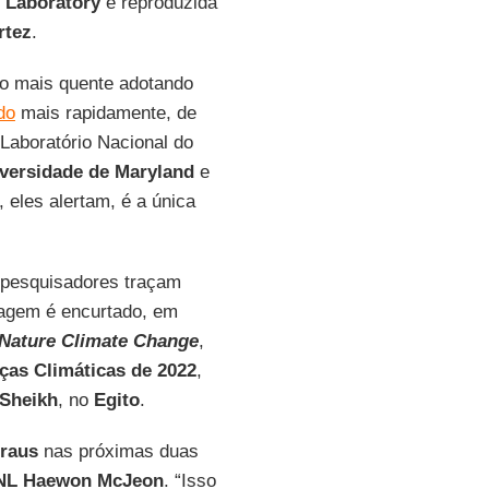
l Laboratory
e reproduzida
rtez
.
o mais quente adotando
do
mais rapidamente, de
Laboratório Nacional do
versidade de Maryland
e
, eles alertam, é a única
s pesquisadores traçam
sagem é encurtado, em
Nature Climate Change
,
as Climáticas de 2022
,
 Sheikh
, no
Egito
.
raus
nas próximas duas
NL
Haewon McJeon
. “Isso