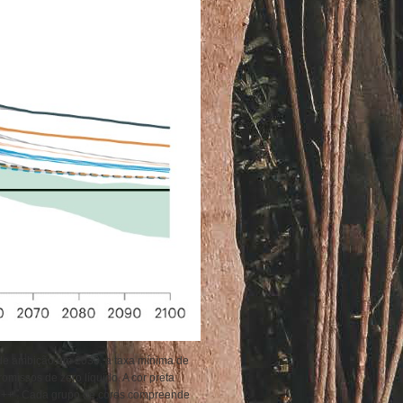
de ambição em 2030, a taxa mínima de
missos de zero líquido. A cor preta
C++’. Cada grupo de cores compreende