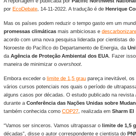
A reportagem é publicada por
Pacific Northwest Nationa
por
EcoDebate
, 14-11-2022. A tradução é de
Henrique Co
Mas os países podem reduzir o tempo gasto em um mund
promessas climáticas
mais ambiciosas e
descarbonizan
acordo com uma nova pesquisa liderada por cientistas do 
Noroeste do Pacífico do Departamento de Energia, da
Uni
da
Agência de Proteção Ambiental dos EUA
. Fazer isso
maneira de minimizar o
overshoot
.
Embora exceder o
limite de 1,5 grau
pareça inevitável, o
vários cursos potenciais nos quais o período de ultrapas
alguns casos por décadas. O estudo publicado na revista
durante a
Conferência das Nações Unidas sobre Mudanç
também conhecida como
COP27
, realizada em
Sharm El
“Vamos ser sinceros. Vamos ultrapassar o
limite de 1,5
g
décadas”, disse o autor correspondente e cientista do
PN