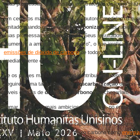
suas promessas de emissões e estratégias de longo praz
Em cenários mais ambiciosos, os autores modelam o qua
limitado quando os países
descarbonizam
mais rapidame
suas promessas de
zero líquido
. Seus resultados ressal
“aumentar a ambição de curto prazo”, o que implica em r
emissões de dióxido de carbono
de todos os setores do s
imediatamente e até 2030.
Se os países mantiverem suas contribuições determinada
seguirem uma taxa mínima de
descarbonização
de dois p
níveis globais de
dióxido de carbono
não chegariam a
ze
Tomar o caminho mais ambicioso delineado, no entanto, p
líquidas de dióxido de carbono zero
até 2057. Tal camin
marcado por “transformações rápidas em todo o sistema en
ampliação de “tecnologias de baixo carbono como
energia