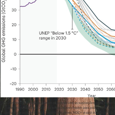
Os caminhos das emissões variam de acordo com as suposições sobre o nível 
descarbonização pós-2030 e o tempo de zero líquido para países com compro
corresponde aos casos ‘NDC’, laranja aos casos ‘NDC+’ e azul aos casos ‘ND