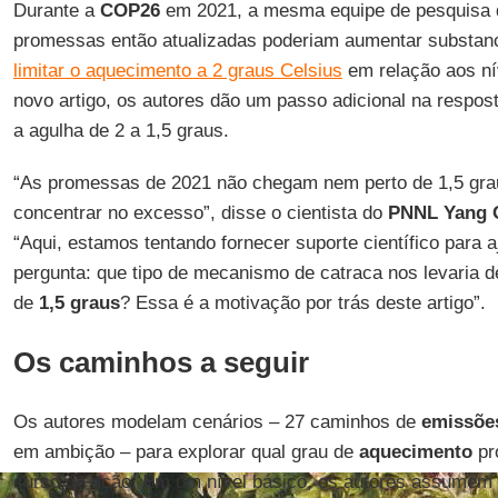
Durante a
COP26
em 2021, a mesma equipe de pesquisa 
promessas então atualizadas poderiam aumentar substan
limitar o aquecimento a 2 graus Celsius
em relação aos nív
novo artigo, os autores dão um passo adicional na respo
a agulha de 2 a 1,5 graus.
“As promessas de 2021 não chegam nem perto de 1,5 gra
concentrar no excesso”, disse o cientista do
PNNL Yang 
“Aqui, estamos tentando fornecer suporte científico para 
pergunta: que tipo de mecanismo de catraca nos levaria de
de
1,5 graus
? Essa é a motivação por trás deste artigo”.
Os caminhos a seguir
Os autores modelam cenários – 27 caminhos de
emissõe
em ambição – para explorar qual grau de
aquecimento
pr
curso de ação. Em um nível básico, os autores assumem 