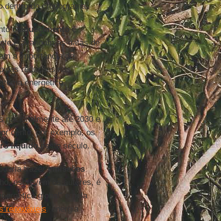
o dentro do cronograma.
nto o
aquecimento
é
nte e avançam as datas de
tam a importância de
ápidas reduções nas
istema energético,
s nacionalmente até 2030 e
or cento, por exemplo, os
ro líquido
neste século.
oderia trazer
emissões
ho, escrevem os autores, é
ergético global” e pela
s renováveis
, energia