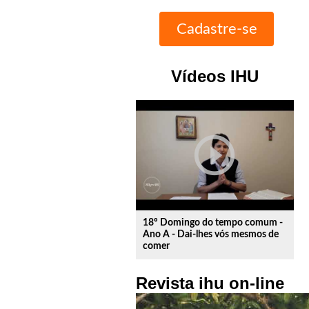
Vídeos IHU
play_circle_outline
18º Domingo do tempo comum -
Ano A - Dai-lhes vós mesmos de
comer
Revista ihu on-line