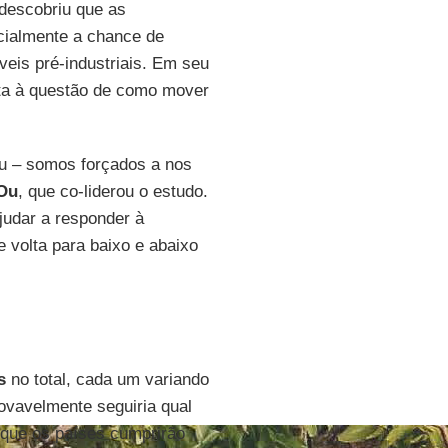
descobriu que as
cialmente a chance de
eis pré-industriais. Em seu
sta à questão de como mover
u – somos forçados a nos
Ou
, que co-liderou o estudo.
ajudar a responder à
 volta para baixo e abaixo
s
no total, cada um variando
ovavelmente seguiria qual
que os países cumprirão