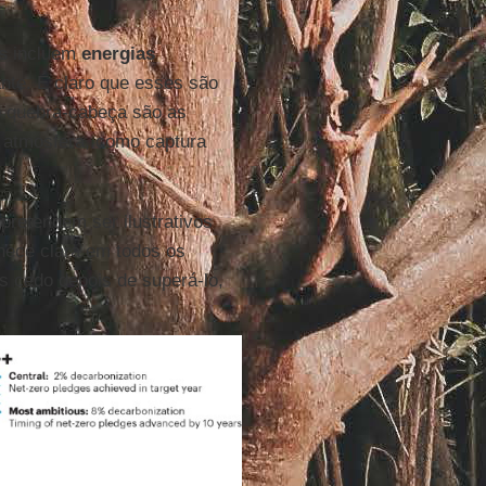
.”
s
incluem
energias
nte. É claro que esses são
o quebra-cabeça são as
atmosfera, como captura
pretendem ser ilustrativos
nece clara em todos os
s cedo depois de superá-lo,