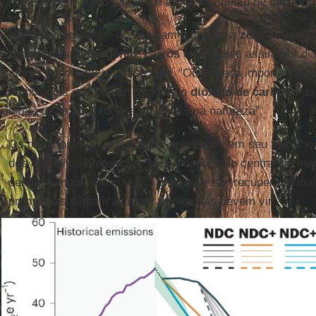
nuclear, bem como captura e armazenamento de
carbono
“As tecnologias que nos ajudam a chegar a
zero emissõe
renováveis
,
hidrogênio
,
carros elétricos
e assim por dia
atores importantes”, disse
Iyer
. “Outra peça importante d
tecnologias que podem remover o
dióxido de carbono
da 
direta de ar ou soluções baseadas na natureza”.
Os cenários mais ambiciosos delineados em seu trabalho 
dos caminhos oferecidos. Mas a conclusão central perma
cenários modelados: se 1,5 grau deve ser recuperado mai
promessas climáticas mais ambiciosas devem vir.