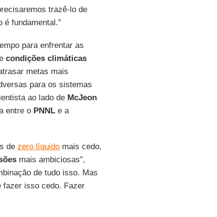
precisaremos trazê-lo de
o é fundamental.”
empo para enfrentar as
de
condições climáticas
atrasar metas mais
adversas para os sistemas
cientista ao lado de
McJeon
a entre o
PNNL
e a
as de
zero líquido
mais cedo,
sões
mais ambiciosas”,
mbinação de tudo isso. Mas
 fazer isso cedo. Fazer