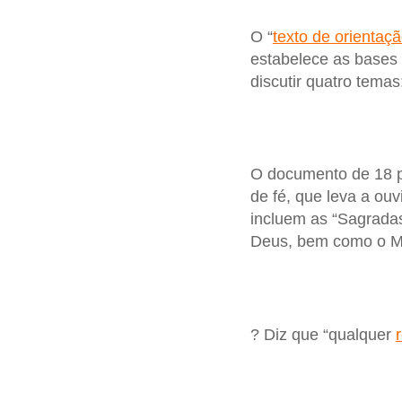
O “
texto de orientaç
estabelece as bases t
discutir quatro temas
O documento de 18 p
de fé, que leva a ouv
incluem as “Sagradas
Deus, bem como o Mag
? Diz que “qualquer