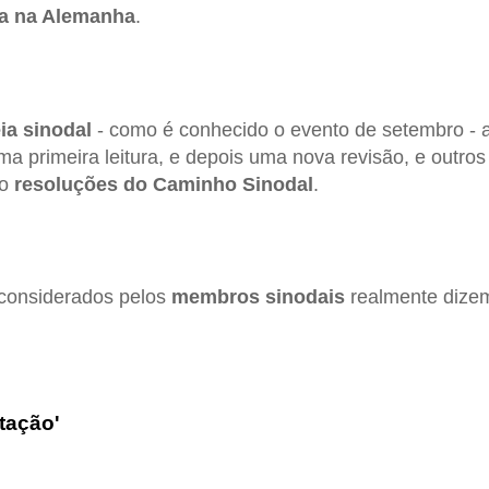
ja na Alemanha
.
ia sinodal
- como é conhecido o evento de setembro - a
a primeira leitura, e depois uma nova revisão, e outr
mo
resoluções do Caminho Sinodal
.
 considerados pelos
membros sinodais
realmente dize
ntação'