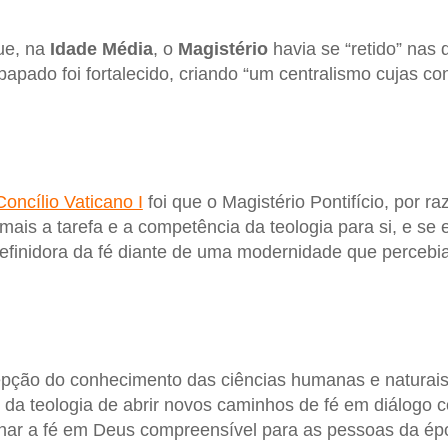
ue, na
Idade Média
, o
Magistério
havia se “retido” nas 
papado foi fortalecido, criando “um centralismo cujas c
Concílio Vaticano I
foi que o Magistério Pontifício, por r
 mais a tarefa e a competência da teologia para si, e 
 definidora da fé diante de uma modernidade que perce
ecepção do conhecimento das ciências humanas e naturai
s da teologia de abrir novos caminhos de fé em diálog
nar a fé em Deus compreensível para as pessoas da ép