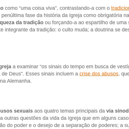
ão
como “uma coisa viva”, contrastando-a com o
tradici
penúltima fase da história da Igreja como obrigatória n
iqueza da tradição
ou forçando-a ao espartilho de uma s
e integrante da tradição: o culto muda; a doutrina se de
greja
a examinar “os sinais do tempo em busca de vestí
ra de Deus”. Esses sinais incluem a
crise dos abusos
, qu
 na Alemanha.
usos sexuais
aos quatro temas principais da
via sinod
a outras questões da vida da Igreja que em alguns caso
ão do poder e o desejo de a separação de poderes; a su