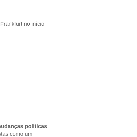
rankfurt no início
.
udanças políticas
istas como um