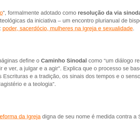
ão
”, formalmente adotado como
resolução da via sinod
eológicas da iniciativa – um encontro plurianual de bisp
:
poder, sacerdócio, mulheres na Igreja e sexualidade
.
áginas define o
Caminho Sinodal
como “um diálogo re
ir e ver, a julgar e a agir”. Explica que o processo se b
 Escrituras e a tradição, os sinais dos tempos e o sens
istério e a teologia”.
reforma da Igreja
digna de seu nome é medida contra a S