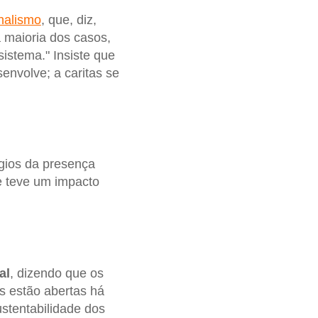
onalismo
, que, diz,
a maioria dos casos,
istema." Insiste que
senvolve; a caritas se
gios da presença
e teve um impacto
al
, dizendo que os
s estão abertas há
stentabilidade dos