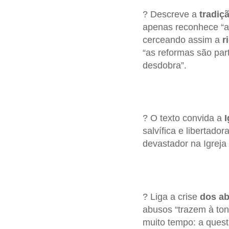
? Descreve a
tradiç
apenas reconhece “a 
cerceando assim a
r
“as reformas são part
desdobra”.
? O texto convida a
I
salvífica e libertado
devastador na Igreja
? Liga a crise
dos ab
abusos “trazem à ton
muito tempo: a quest