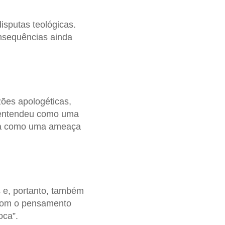
disputas teológicas.
onsequências ainda
azões apologéticas,
se entendeu como uma
bia como uma ameaça
s e, portanto, também
o com o pensamento
oca”.