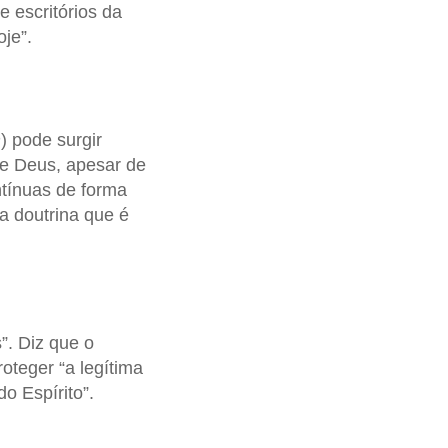
 escritórios da
oje”.
m
) pode surgir
de Deus, apesar de
ntínuas de forma
 doutrina que é
”. Diz que o
oteger “a legítima
o Espírito”.