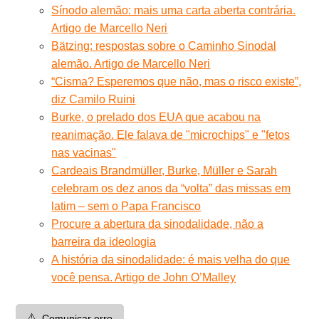
Sínodo alemão: mais uma carta aberta contrária.
Artigo de Marcello Neri
Bätzing: respostas sobre o Caminho Sinodal
alemão. Artigo de Marcello Neri
“Cisma? Esperemos que não, mas o risco existe”,
diz Camilo Ruini
Burke, o prelado dos EUA que acabou na
reanimação. Ele falava de "microchips" e "fetos
nas vacinas"
Cardeais Brandmüller, Burke, Müller e Sarah
celebram os dez anos da “volta” das missas em
latim – sem o Papa Francisco
Procure a abertura da sinodalidade, não a
barreira da ideologia
A história da sinodalidade: é mais velha do que
você pensa. Artigo de John O’Malley
⚠️
Comunicar erro