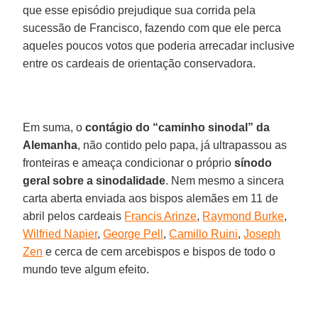
que esse episódio prejudique sua corrida pela
sucessão de Francisco, fazendo com que ele perca
aqueles poucos votos que poderia arrecadar inclusive
entre os cardeais de orientação conservadora.
Em suma, o
contágio do “caminho sinodal” da
Alemanha
, não contido pelo papa, já ultrapassou as
fronteiras e ameaça condicionar o próprio
sínodo
geral sobre a sinodalidade
. Nem mesmo a sincera
carta aberta enviada aos bispos alemães em 11 de
abril pelos cardeais
Francis Arinze
,
Raymond Burke
,
Wilfried Napier
,
George Pell
,
Camillo Ruini
,
Joseph
Zen
e cerca de cem arcebispos e bispos de todo o
mundo teve algum efeito.