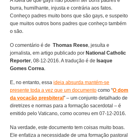
A ideia de que gays não podem ser bons padres é
burra, humilhante, injusta e contrária aos fatos.
Conheço padres muito bons que são gays, e suspeito
que muitos outros bons padres que conheço também
o são.
O comentário é de
Thomas Reese
, jesuíta e
jornalista, em artigo publicado por
National Catholic
Reporter
, 08-12-2016. A tradução é de
Isaque
Gomes Correa
.
E, no entanto, essa
ideia absurda mantém-se
presente toda a vez que um documento
como “
O dom
da vocação presbiteral
” – um conjunto detalhado de
diretrizes e normas para a formação sacerdotal – é
emitido pelo Vaticano, como ocorreu em 07-12-2016.
Na verdade, este documento tem coisas muito boas.
Ele enfatiza a necessidade de uma formação pastoral