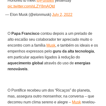
Honored to meet
@Pontifex
yesterday
pic.twitter.com/sLZY8mAQtd
— Elon Musk (@elonmusk)
July 2, 2022
O
Papa Francisco
contou depois a um prelado de
alto escalão seu colaborador ter apreciado muito o
encontro com a família
Musk
, e também os ideais e os
empenhos expressos pelo
guru da alta tecnologia
,
em particular aqueles ligados à redução do
aquecimento global
através do uso de
energias
renováveis
.
O Pontífice recebeu um dos “Ricaços” do planeta,
mas, assegura outro monsenhor, na conversa – que
decorreu num clima sereno e alegre –
Musk
revelou-