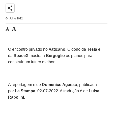
share
04 Julho 2022
O encontro privado no
Vaticano
. O dono da
Tesla
e
da
SpaceX
mostra a
Bergoglio
os planos para
construir um futuro melhor.
A reportagem é de
Domenico Agasso
, publicada
por
La Stampa
, 02-07-2022. A tradução é de
Luisa
Rabolini
.