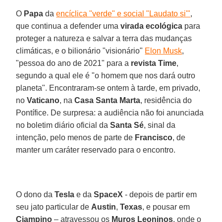
O
Papa
da
encíclica "verde" e social "Laudato si'"
,
que continua a defender uma
virada ecológica
para
proteger a natureza e salvar a terra das mudanças
climáticas, e o bilionário "visionário"
Elon Musk
,
"pessoa do ano de 2021" para a
revista Time
,
segundo a qual ele é "o homem que nos dará outro
planeta". Encontraram-se ontem à tarde, em privado,
no
Vaticano
, na
Casa Santa Marta
, residência do
Pontífice. De surpresa: a audiência não foi anunciada
no boletim diário oficial da
Santa Sé
, sinal da
intenção, pelo menos de parte de
Francisco
, de
manter um caráter reservado para o encontro.
O dono da
Tesla
e da
SpaceX
- depois de partir em
seu jato particular de
Austin
,
Texas
, e pousar em
Ciampino
– atravessou os
Muros Leoninos
, onde o