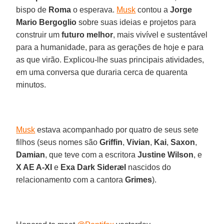
bispo de
Roma
o esperava.
Musk
contou a
Jorge
Mario Bergoglio
sobre suas ideias e projetos para
construir um
futuro melhor
, mais vivível e sustentável
para a humanidade, para as gerações de hoje e para
as que virão. Explicou-lhe suas principais atividades,
em uma conversa que duraria cerca de quarenta
minutos.
Musk
estava acompanhado por quatro de seus sete
filhos (seus nomes são
Griffin
,
Vivian
,
Kai
,
Saxon
,
Damian
, que teve com a escritora
Justine Wilson
, e
X AE A-XI
e
Exa Dark Sideræl
nascidos do
relacionamento com a cantora
Grimes
).