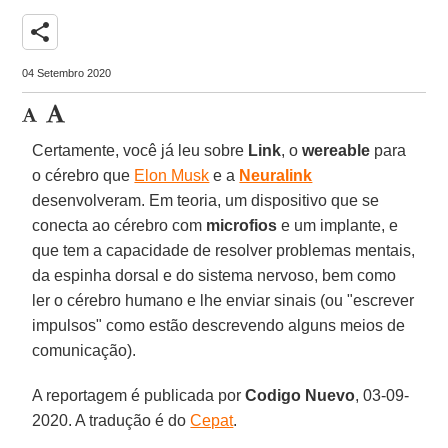
share
04 Setembro 2020
Certamente, você já leu sobre
Link
, o
wereable
para
o cérebro que
Elon Musk
e a
Neuralink
desenvolveram. Em teoria, um dispositivo que se
conecta ao cérebro com
microfios
e um implante, e
que tem a capacidade de resolver problemas mentais,
da espinha dorsal e do sistema nervoso, bem como
ler o cérebro humano e lhe enviar sinais (ou "escrever
impulsos" como estão descrevendo alguns meios de
comunicação).
A reportagem é publicada por
Codigo Nuevo
, 03-09-
2020. A tradução é do
Cepat
.