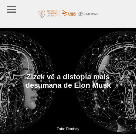
Zizek vê a distopia mais
desumana de Elon Musk
Foto: Pixabay