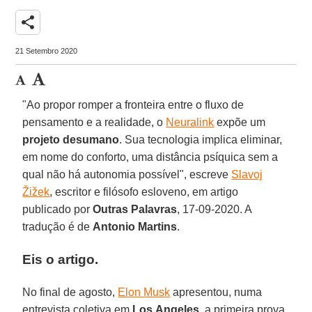
share
21 Setembro 2020
"Ao propor romper a fronteira entre o fluxo de
pensamento e a realidade, o
Neuralink
expõe um
projeto desumano
. Sua tecnologia implica eliminar,
em nome do conforto, uma distância psíquica sem a
qual não há autonomia possível", escreve
Slavoj
Žižek
, escritor e filósofo esloveno, em artigo
publicado por
Outras
Palavras
, 17-09-2020. A
tradução é de
Antonio
Martins
.
Eis o artigo.
No final de agosto,
Elon Musk
apresentou, numa
entrevista coletiva em
Los
Angeles
, a primeira prova