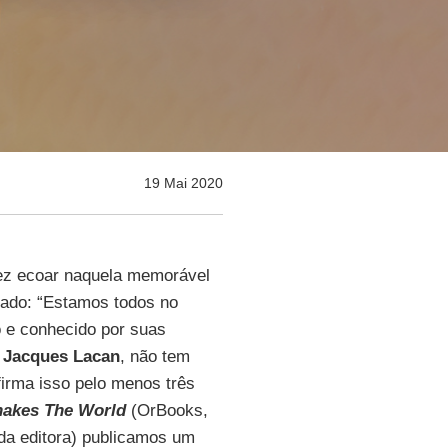
19 Mai 2020
ez ecoar naquela memorável
ado: “Estamos todos no
ico e conhecido por suas
m
Jacques Lacan
, não tem
afirma isso pelo menos três
hakes The World
(OrBooks,
 da editora) publicamos um