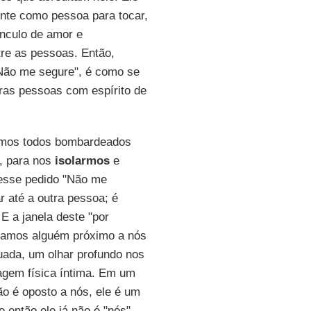
ente como pessoa para tocar,
nculo de amor e
re as pessoas. Então,
"Não me segure", é como se
ras pessoas com espírito de
omos todos bombardeados
s, para nos
isolarmos
e
 esse pedido "Não me
 até a outra pessoa; é
 E a janela deste "por
tramos alguém próximo a nós
ada, um olhar profundo nos
agem física íntima. Em um
o é oposto a nós, ele é um
então ele já não é "nós" -