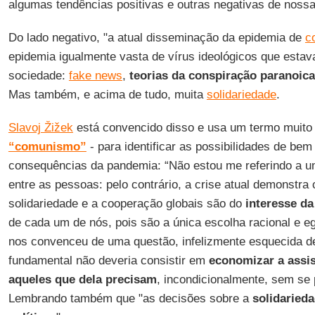
algumas tendências positivas e outras negativas de noss
Do lado negativo, "a atual disseminação da epidemia de
c
epidemia igualmente vasta de vírus ideológicos que est
sociedade:
fake news
,
teorias da conspiração paranoic
Mas também, e acima de tudo, muita
solidariedade
.
Slavoj Žižek
está convencido disso e usa um termo muito 
“comunismo”
- para identificar as possibilidades de be
consequências da pandemia: “Não estou me referindo a 
entre as pessoas: pelo contrário, a crise atual demonstr
solidariedade e a cooperação globais são do
interesse da
de cada um de nós, pois são a única escolha racional e eg
nos convenceu de uma questão, infelizmente esquecida de
fundamental não deveria consistir em
economizar a assis
aqueles que dela precisam
, incondicionalmente, sem se
Lembrando também que "as decisões sobre a
solidaried