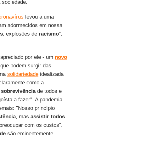
a sociedade.
oronavírus
levou a uma
avam adormecidos em nossa
as
, explosões de
racismo
".
apreciado por ele - um
novo
m que podem surgir das
uma
solidariedade
idealizada
a claramente como a
 sobrevivência
de todos e
oísta a fazer”. A pandemia
mais: "Nosso princípio
tência
, mas
assistir todos
 preocupar com os custos".
ade
são eminentemente