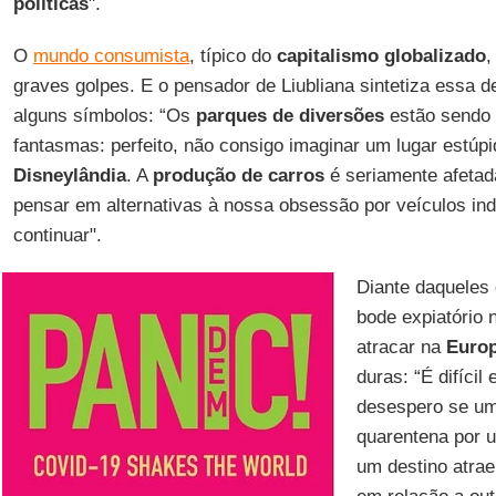
políticas
".
O
mundo consumista
, típico do
capitalismo globalizado
,
graves golpes. E o pensador de Liubliana sintetiza essa d
alguns símbolos: “Os
parques de diversões
estão sendo 
fantasmas: perfeito, não consigo imaginar um lugar estúp
Disneylândia
. A
produção de carros
é seriamente afetada
pensar em alternativas à nossa obsessão por veículos indiv
continuar".
Diante daqueles
bode expiatório
atracar na
Euro
duras: “É difícil
desespero se um 
quarentena por 
um destino atrae