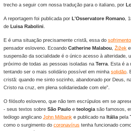
trecho a seguir com nossa tradução para o italiano, por
Lo
A reportagem foi publicada por
L'Osservatore Romano
, 
de
Luisa Rabolini
.
E é uma situação precisamente cristã, essa do
sofrimento
pensador esloveno. Ecoando
Catherine Malabou
,
Žižek
e
suspensão da socialidade é o único acesso à alteridade, 
próximo de todas as pessoas isoladas na
Terra
. Esta é a
tentando ser o mais solidário possível em minha
solidão
. 
cristã: quando me sinto sozinho, abandonado por Deus,
Cristo na cruz, em plena solidariedade com ele”.
O filósofo esloveno, que não tem escrúpulos em se apres
- seus textos sobre
São Paulo
e
teologia
são famosos, es
teólogo anglicano
John Milbank
e publicado na
Itália
pela
como o surgimento do
coronavírus
tenha funcionado como