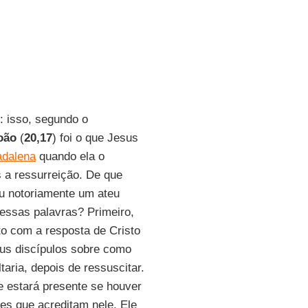
: isso, segundo o
oão
(
20,17
) foi o que Jesus
adalena
quando ela o
 a ressurreição. De que
u notoriamente um ateu
 essas palavras? Primeiro,
to com a resposta de Cristo
eus discípulos sobre como
taria, depois de ressuscitar.
le estará presente se houver
es que acreditam nele. Ele