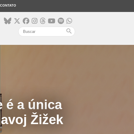
CONTATO
search
 é a única
avoj Žižek