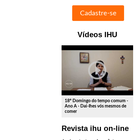
Vídeos IHU
play_circle_outline
18º Domingo do tempo comum -
Ano A - Dai-lhes vós mesmos de
comer
Revista ihu on-line