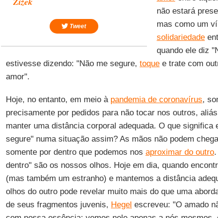
Žižek
não estará pres
mas como um ví
Tweet
solidariedade
ent
quando ele diz 
estivesse dizendo: "Não me segure,
toque
e trate com out
amor".
Hoje, no entanto, em meio à
pandemia de coronavírus
, s
precisamente por pedidos para não tocar nos outros, aliá
manter uma distância corporal adequada. O que significa
segure" numa situação assim? As mãos não podem chegar
somente por dentro que podemos nos
aproximar do outro
.
dentro" são os nossos olhos. Hoje em dia, quando encon
(mas também um estranho) e mantemos a distância adequ
olhos do outro pode revelar muito mais do que uma abord
de seus fragmentos juvenis,
Hegel
escreveu: "O amado nã
com nossa essência; vemos nele apenas a nós mesmos, e 