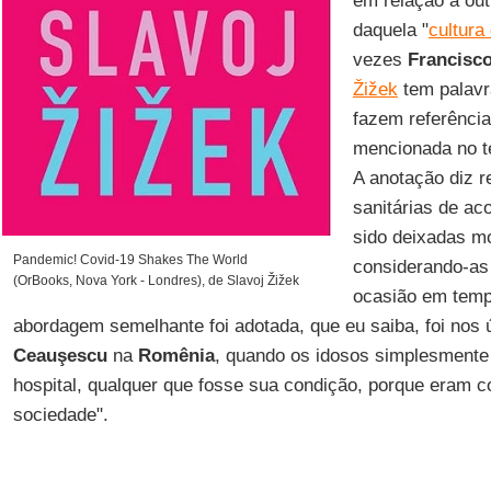
em relação a out
daquela "
cultura
vezes
Francisc
Žižek
tem palavr
fazem referência
mencionada no t
A anotação diz r
sanitárias de ac
sido deixadas m
Pandemic! Covid-19 Shakes The World
considerando-as 
(OrBooks, Nova York - Londres), de Slavoj Žižek
ocasião em tem
abordagem semelhante foi adotada, que eu saiba, foi nos 
Ceauşescu
na
Romênia
, quando os idosos simplesmente
hospital, qualquer que fosse sua condição, porque eram c
sociedade".