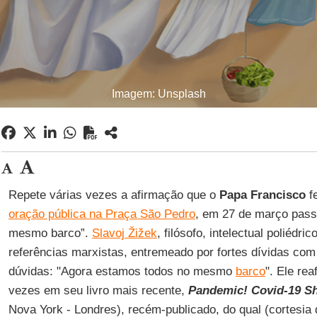
Imagem: Unsplash
Repete várias vezes a afirmação que o
Papa Francisco
f
oração pública na Praça São Pedro
, em 27 de março pass
mesmo barco”.
Slavoj Žižek
, filósofo, intelectual poliédr
referências marxistas, entremeado por fortes dívidas co
dúvidas: "Agora estamos todos no mesmo
barco
". Ele re
vezes em seu livro mais recente,
Pandemic! Covid-19 S
Nova York - Londres), recém-publicado, do qual (cortesia