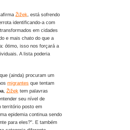
 afirma
Žižek
, está sofrendo
errota identificando-a com
transformados em cidades
ido e mais chato do que a
: ótimo, isso nos forçará a
iduais. A lista poderia
 que (ainda) procuram um
 nos
migrantes
que tentam
pa
,
Žižek
tem palavras
 entender seu nível de
território posto em
uma epidemia continua sendo
nte para eles?". E também