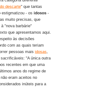
ra categoria diferente
 do descarte
" que tantas
o
estigmatizou - os
idosos
-
as muito precisas, que
 à "nova barbárie"
exto que apresentamos aqui.
espeito às decisões
ordo com as quais teriam
orrer pessoas mais
idosas
,
sacrificáveis: "A única outra
pos recentes em que uma
últimos anos do regime de
 não eram aceitos no
onsiderados inúteis para a