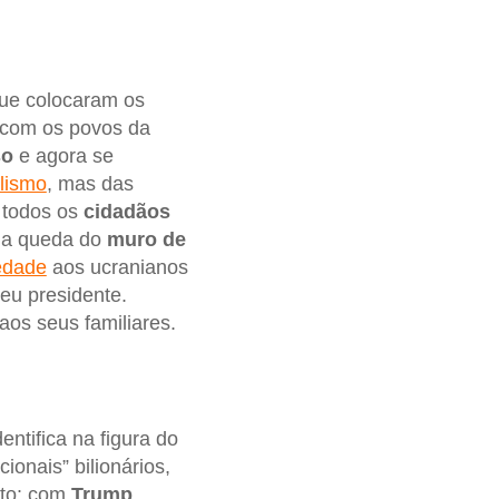
ue colocaram os
 com os povos da
so
e agora se
lismo
, mas das
 todos os
cidadãos
 da queda do
muro de
iedade
aos ucranianos
eu presidente.
aos seus familiares.
tifica na figura do
onais” bilionários,
sto: com
Trump
,