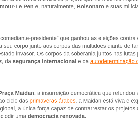
mour-Le Pen
e, naturalmente,
Bolsonaro
e suas milíci
omediante-presidente” que ganhou as eleições contra 
ca seu corpo junto aos corpos das multidões diante de ta
tado invasor. Os corpos da soberania juntos nas lutas 
z
, da
segurança internacional
e da
autodeterminação 
Praça Maidan
, a insurreição democrática que refundou
ao ciclo das
primaveras árabes
, a Maidan está viva e e
 global, a única força capaz de contrarrestar os projeto
 eclodir uma
democracia renovada
.