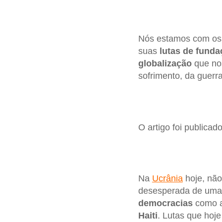
Nós estamos com o
suas
lutas de fund
globalização
que nos
sofrimento, da guerr
O artigo foi publicad
Na
Ucrânia
hoje, não
desesperada de um
democracias
como a
Haiti
. Lutas que hoj