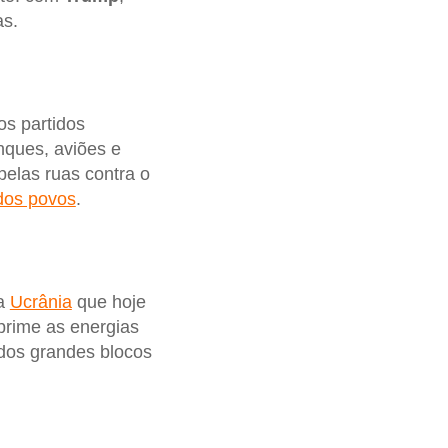
as.
os partidos
nques, aviões e
pelas ruas contra o
dos povos
.
 a
Ucrânia
que hoje
xprime as energias
s dos grandes blocos