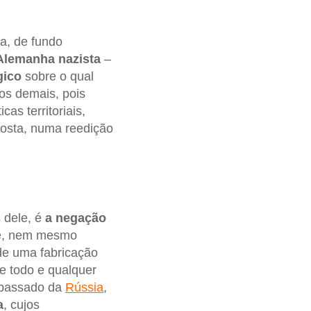
a, de fundo
Alemanha nazista
–
gico
sobre o qual
dos demais, pois
as territoriais,
osta, numa reedição
 dele, é
a negação
mite, nem mesmo
de uma fabricação
e todo e qualquer
 passado da
Rússia
,
a
, cujos