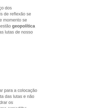
ço dos
is de reflexão se
te momento se
uestão
geopolítica
as lutas de nosso
ar para a colocação
ta das lutas e não
drar os