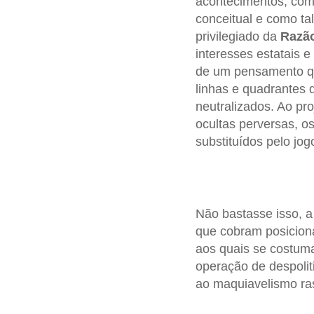
acontecimentos, como
conceitual e como ta
privilegiado da
Razão
interesses estatais e 
de um pensamento qu
linhas e quadrantes
neutralizados. Ao pr
ocultas perversas, o
substituídos pelo jo
Não bastasse isso, a 
que cobram posicion
aos quais se costuma
operação de despoliti
ao maquiavelismo rast