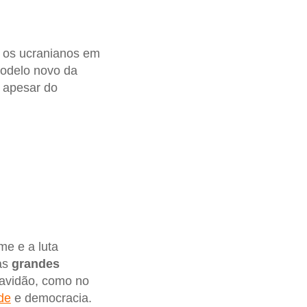
os ucranianos em
 modelo novo da
r apesar do
e e a luta
as
grandes
ravidão, como no
de
e democracia.