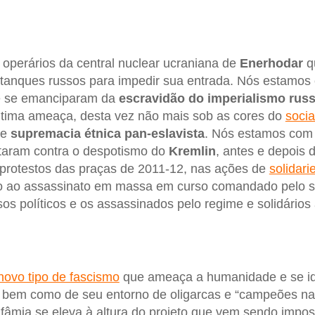
operários da central nuclear ucraniana de
Enerhodar
q
 tanques russos para impedir sua entrada. Nós estamos
 se emanciparam da
escravidão do imperialismo rus
ltima ameaça, desta vez não mais sob as cores do
socia
de
supremacia étnica pan-eslavista
. Nós estamos com
taram contra o despotismo do
Kremlin
, antes e depois
 protestos das praças de 2011-12, nas ações de
solidar
io ao assassinato em massa em curso comandado pelo s
s políticos e os assassinados pelo regime e solidários 
novo tipo de fascismo
que ameaça a humanidade e se iden
, bem como de seu entorno de oligarcas e “campeões naci
nfâmia se eleva à altura do projeto que vem sendo impo