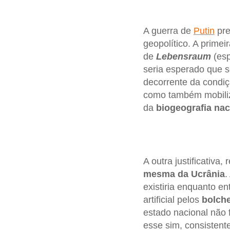
A guerra de
Putin
pre
geopolítico. A prime
de
Lebensraum
(esp
seria esperado que se
decorrente da condiçã
como também mobiliz
da
biogeografia naci
A outra justificativa
mesma da Ucrânia
.
existiria enquanto en
artificial pelos
bolch
estado nacional não
esse sim, consistent