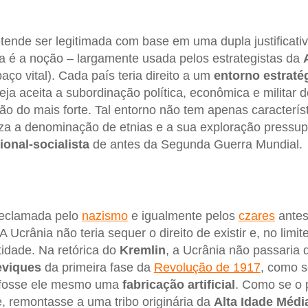
tende ser legitimada com base em uma dupla justificativ
ira é a noção – largamente usada pelos estrategistas da
aço vital). Cada país teria direito a um
entorno estraté
ja aceita a subordinação política, econômica e militar 
o do mais forte. Tal entorno não tem apenas característic
a a denominação de etnias e a sua exploração pressup
onal-socialista
de antes da Segunda Guerra Mundial.
, reclamada pelo
nazismo
e igualmente pelos
czares
antes
 A Ucrânia não teria sequer o direito de existir e, no li
tidade. Na retórica do
Kremlin
, a Ucrânia não passaria 
eviques
da primeira fase da
Revolução de 1917
, como s
 fosse ele mesmo uma
fabricação artificial
. Como se o
e, remontasse a uma tribo originária da
Alta Idade Médi