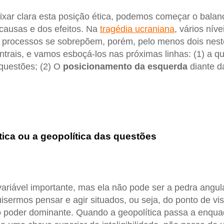
xar clara esta posição ética, podemos começar o balan
ausas e dos efeitos. Na
tragédia ucraniana
, vários níve
s processos se sobrepõem, porém, pelo menos dois nes
rais, e vamos esboçá-los nas próximas linhas: (1) a q
 questões; (2) O
posicionamento da esquerda
diante d
tica ou a geopolítica das questões
ariável importante, mas ela não pode ser a pedra angul
isermos pensar e agir situados, ou seja, do ponto de vis
o poder dominante. Quando a geopolítica passa a enqua