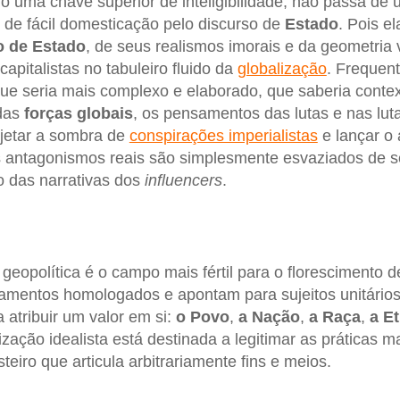
 uma chave superior de inteligibilidade, não passa de
l de fácil domesticação pelo discurso de
Estado
. Pois el
 de Estado
, de seus realismos imorais e da geometria 
capitalistas no tabuleiro fluido da
globalização
. Frequen
e seria mais complexo e elaborado, que saberia contex
 das
forças globais
, os pensamentos das lutas e nas lu
ojetar a sombra de
conspirações imperialistas
e lançar o 
s antagonismos reais são simplesmente esvaziados de s
go das narrativas dos
influencers
.
geopolítica é o campo mais fértil para o florescimento 
amentos homologados e apontam para sujeitos unitários
 atribuir um valor em si:
o Povo
,
a Nação
,
a Raça
,
a Et
zação idealista está destinada a legitimar as práticas m
eiro que articula arbitrariamente fins e meios.