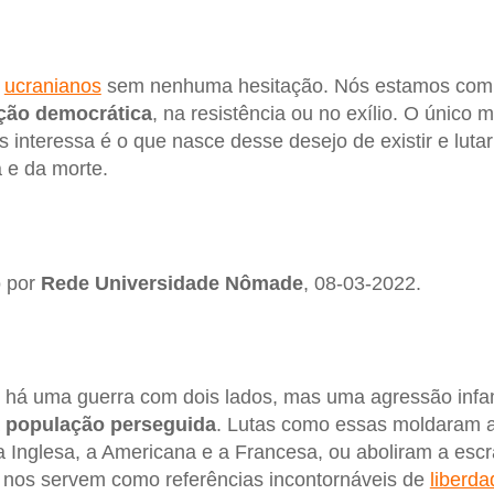
s
ucranianos
sem nenhuma hesitação. Nós estamos com 
ação democrática
, na resistência ou no exílio. O único
 interessa é o que nasce desse desejo de existir e luta
a e da morte.
o por
Rede Universidade Nômade
, 08-03-2022.
 há uma guerra com dois lados, mas uma agressão infam
a
população perseguida
. Lutas como essas moldaram 
 Inglesa, a Americana e a Francesa, ou aboliram a esc
e nos servem como referências incontornáveis de
liberda