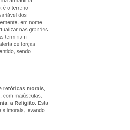
 uma armadilha
a é o terreno
variável dos
temente, em nome
tualizar nas grandes
tas terminam
alerta de forças
entido, sendo
de
retóricas morais
,
, com maiúsculas,
nia
,
a Religião
. Esta
ais imorais, levando