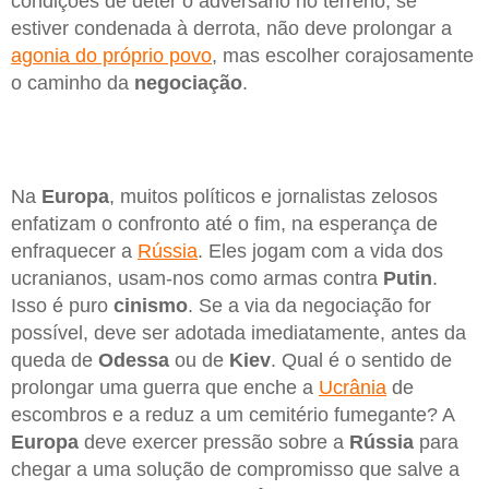
condições de deter o adversário no terreno, se
estiver condenada à derrota, não deve prolongar a
agonia do próprio povo
, mas escolher corajosamente
o caminho da
negociação
.
Na
Europa
, muitos políticos e jornalistas zelosos
enfatizam o confronto até o fim, na esperança de
enfraquecer a
Rússia
. Eles jogam com a vida dos
ucranianos, usam-nos como armas contra
Putin
.
Isso é puro
cinismo
. Se a via da negociação for
possível, deve ser adotada imediatamente, antes da
queda de
Odessa
ou de
Kiev
. Qual é o sentido de
prolongar uma guerra que enche a
Ucrânia
de
escombros e a reduz a um cemitério fumegante? A
Europa
deve exercer pressão sobre a
Rússia
para
chegar a uma solução de compromisso que salve a