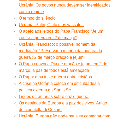
Ucrânia. Os povos nunca devem ser identificados
com o regime
O tempo do silêncio
Ucrânia: Putin, Cirilo e os vassalos
O apelo aos leigos do Papa Francisco “Jejum
contra a guerra em 2 de março”
Ucrânia, Francisco: o possível homem da
mediação. “Preservar o mundo da loucura da
guerra”: 2 de março oração e jejum
O Papa convoca Dia de oração e jejum em 2 de
março: a paz de todos está ameaçada
O Papa: uma triste guerra entre cristãos
A crise na Ucrânia coloca em dificuldades a
política externa da Santa Sé
Lições ucranianas sobre paz e guerra
Os destinos da Europa e a paz dos vivos. Artigo
de Donatella di Cesare
Ucrânia. Europa não pode mais se contentar com