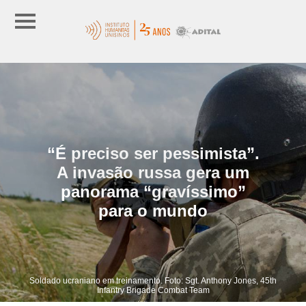
“É preciso ser pessimista”.
A invasão russa gera um
panorama “gravíssimo”
para o mundo
Soldado ucraniano em treinamento. Foto: Sgt. Anthony Jones, 45th
Infantry Brigade Combat Team