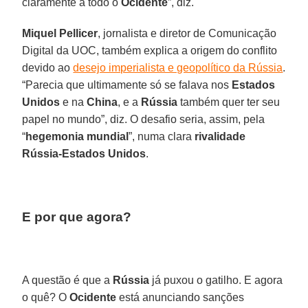
claramente a todo o
Ocidente
”, diz.
Miquel Pellicer
, jornalista e diretor de Comunicação
Digital da UOC, também explica a origem do conflito
devido ao
desejo imperialista e geopolítico da Rússia
.
“Parecia que ultimamente só se falava nos
Estados
Unidos
e na
China
, e a
Rússia
também quer ter seu
papel no mundo”, diz. O desafio seria, assim, pela
“
hegemonia mundial
”, numa clara
rivalidade
Rússia-Estados Unidos
.
E por que agora?
A questão é que a
Rússia
já puxou o gatilho. E agora
o quê? O
Ocidente
está anunciando sanções