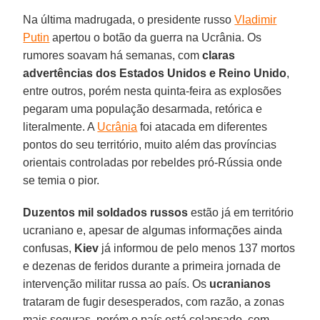
Na última madrugada, o presidente russo
Vladimir
Putin
apertou o botão da guerra na Ucrânia. Os
rumores soavam há semanas, com
claras
advertências dos Estados Unidos e Reino Unido
,
entre outros, porém nesta quinta-feira as explosões
pegaram uma população desarmada, retórica e
literalmente. A
Ucrânia
foi atacada em diferentes
pontos do seu território, muito além das províncias
orientais controladas por rebeldes pró-Rússia onde
se temia o pior.
Duzentos mil soldados russos
estão já em território
ucraniano e, apesar de algumas informações ainda
confusas,
Kiev
já informou de pelo menos 137 mortos
e dezenas de feridos durante a primeira jornada de
intervenção militar russa ao país. Os
ucranianos
trataram de fugir desesperados, com razão, a zonas
mais seguras, porém o país está colapsado, com