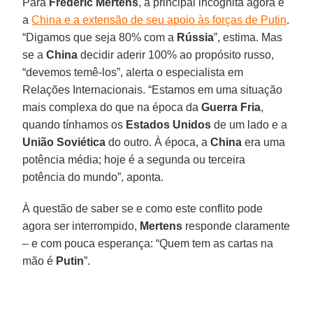
Para
Frederic Mertens
, a principal incógnita agora é
a
China e a extensão de seu apoio às forças de Putin
.
“Digamos que seja 80% com a
Rússia
”, estima. Mas
se a
China
decidir aderir 100% ao propósito russo,
“devemos temê-los”, alerta o especialista em
Relações Internacionais. “Estamos em uma situação
mais complexa do que na época da
Guerra Fria
,
quando tínhamos os
Estados Unidos
de um lado e a
União Soviética
do outro. À época, a
China
era uma
potência média; hoje é a segunda ou terceira
potência do mundo”, aponta.
À questão de saber se e como este conflito pode
agora ser interrompido,
Mertens
responde claramente
– e com pouca esperança: “Quem tem as cartas na
mão é
Putin
”.