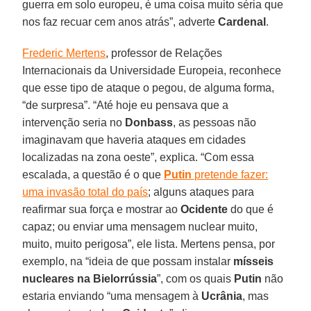
guerra em solo europeu, é uma coisa muito séria que
nos faz recuar cem anos atrás”, adverte
Cardenal
.
Frederic Mertens
, professor de Relações
Internacionais da Universidade Europeia, reconhece
que esse tipo de ataque o pegou, de alguma forma,
“de surpresa”. “Até hoje eu pensava que a
intervenção seria no
Donbass
, as pessoas não
imaginavam que haveria ataques em cidades
localizadas na zona oeste”, explica. “Com essa
escalada, a questão é o que
Putin
pretende fazer:
uma invasão total do país
; alguns ataques para
reafirmar sua força e mostrar ao
Ocidente
do que é
capaz; ou enviar uma mensagem nuclear muito,
muito, muito perigosa”, ele lista. Mertens pensa, por
exemplo, na “ideia de que possam instalar
mísseis
nucleares na Bielorrússia
”, com os quais
Putin
não
estaria enviando “uma mensagem à
Ucrânia
, mas