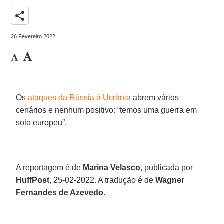
share
26 Fevereiro 2022
Os
ataques da Rússia à Ucrânia
abrem vários
cenários e nenhum positivo: “temos uma guerra em
solo europeu”.
A reportagem é de
Marina Velasco
, publicada por
HuffPost
, 25-02-2022. A tradução é de
Wagner
Fernandes de Azevedo
.