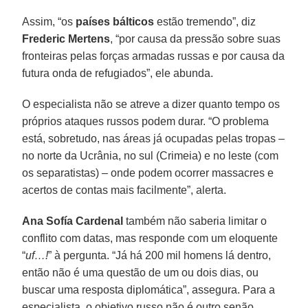
Assim, “os
países bálticos
estão tremendo”, diz
Frederic Mertens
, “por causa da pressão sobre suas
fronteiras pelas forças armadas russas e por causa da
futura onda de refugiados”, ele abunda.
O especialista não se atreve a dizer quanto tempo os
próprios ataques russos podem durar. “O problema
está, sobretudo, nas áreas já ocupadas pelas tropas –
no norte da Ucrânia, no sul (Crimeia) e no leste (com
os separatistas) – onde podem ocorrer massacres e
acertos de contas mais facilmente”, alerta.
Ana Sofía Cardenal
também não saberia limitar o
conflito com datas, mas responde com um eloquente
“
uf…!
” à pergunta. “Já há 200 mil homens lá dentro,
então não é uma questão de um ou dois dias, ou
buscar uma resposta diplomática”, assegura. Para a
especialista, o objetivo russo não é outro senão