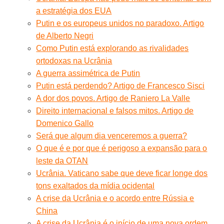
a estratégia dos EUA
Putin e os europeus unidos no paradoxo. Artigo
de Alberto Negri
Como Putin está explorando as rivalidades
ortodoxas na Ucrânia
A guerra assimétrica de Putin
Putin está perdendo? Artigo de Francesco Sisci
A dor dos povos. Artigo de Raniero La Valle
Direito internacional e falsos mitos. Artigo de
Domenico Gallo
Será que algum dia venceremos a guerra?
O que é e por que é perigoso a expansão para o
leste da OTAN
Ucrânia. Vaticano sabe que deve ficar longe dos
tons exaltados da mídia ocidental
A crise da Ucrânia e o acordo entre Rússia e
China
A crise da Ucrânia é o início de uma nova ordem