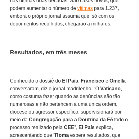
nas últimas duas décadas. São casos novos, que
podem aumentar o número de
vítimas
para 1.237,
embora o próprio jornal assuma que, só com os
depoimentos recolhidos, chegarão a milhares.
Resultados, em três meses
Conhecido o dossiê do
El Pais
,
Francisco
e
Omella
conversaram, diz o jornal madrilenho. “O
Vaticano
,
como costuma fazer quando as denúncias são tão
numerosas e não pertencem a uma única ordem,
diocese ou agressor específico, supervisionará por
meio da
Congregação para a Doutrina da Fé
todo o
processo realizado pela
CEE
”,
El País
explica,
acrescentando que “
Roma
espera resultados, que