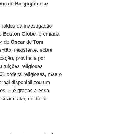
simo de
Bergoglio
que
 moldes da investigação
do
Boston Globe
, premiada
or do
Oscar
de
Tom
então inexistente, sobre
cação, província por
tituições religiosas
31 ordens religiosas, mas o
rnal disponibilizou um
ões. E é graças a essa
diram falar, contar o