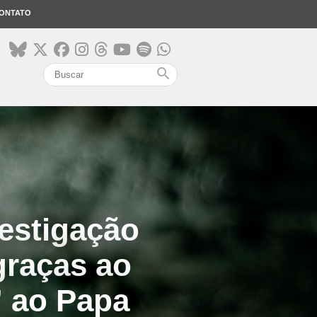
ONTATO
search
vestigação
graças ao
” ao Papa