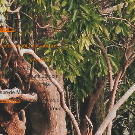
ta do
iceberg
de um
prontamente. E em resposta
hã que o
Papa
quer
dofilia
"com palavras,
emoto na
Igreja espanhola
,
encobrimento dos abusos
.
ierarquia que
encobria
os
ansferidos
, às vezes até
stiça.
El País
lista 25 com
roeminentes da Igreja
ispo de
Madrid
e ex-
co Varela
, muito próximo de
ia Carles
e
Lluís Martínez