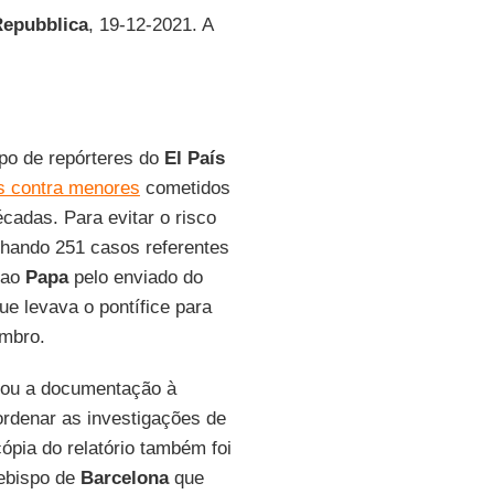
Repubblica
, 19-12-2021. A
upo de repórteres do
El País
s contra menores
cometidos
cadas. Para evitar o risco
lhando 251 casos referentes
 ao
Papa
pelo enviado do
ue levava o pontífice para
embro.
hou a documentação à
ordenar as investigações de
pia do relatório também foi
cebispo de
Barcelona
que