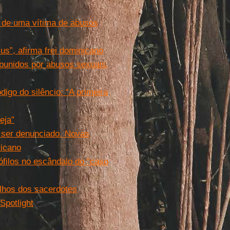
a de uma vítima de abusos
s”, afirma frei dominicano
 punidos por abusos sexuais,
digo do silêncio: “A primeira
eja”
 ser denunciado. Novas
ticano
ófilos no escândalo do “caso
ilhos dos sacerdotes
Spotlight