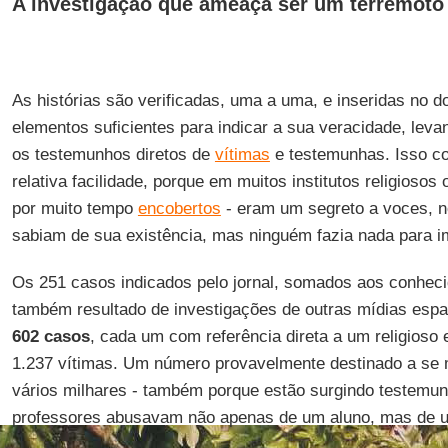
A investigação que ameaça ser um terremoto 
As histórias são verificadas, uma a uma, e inseridas no 
elementos suficientes para indicar a sua veracidade, le
os testemunhos diretos de
vítimas
e testemunhas. Isso c
relativa facilidade, porque em muitos institutos religiosos
por muito tempo
encobertos
- eram um segreto a voces, n
sabiam de sua existência, mas ninguém fazia nada para i
Os 251 casos indicados pelo jornal, somados aos conheci
também resultado de investigações de outras mídias esp
602 casos
, cada um com referência direta a um religioso 
1.237 vítimas. Um número provavelmente destinado a se m
vários milhares - também porque estão surgindo testemu
professores abusavam não apenas de um aluno, mas de