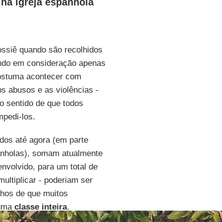
na Igreja espanhola
dossiê quando são recolhidos
vando em consideração apenas
ostuma acontecer com
 os abusos e as violências -
o sentido de que todos
mpedi-los.
dos até agora (em parte
anholas), somam atualmente
envolvido, para um total de
ultiplicar - poderiam ser
nhos de que muitos
 uma
classe inteira
.