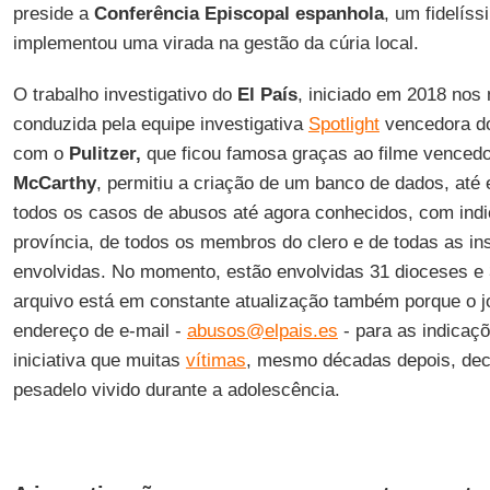
preside a
Conferência Episcopal espanhola
, um fidelís
implementou uma virada na gestão da cúria local.
O trabalho investigativo do
El País
, iniciado em 2018 nos
conduzida pela equipe investigativa
Spotlight
vencedora 
com o
Pulitzer,
que ficou famosa graças ao filme venced
McCarthy
, permitiu a criação de um banco de dados, até 
todos os casos de abusos até agora conhecidos, com indi
província, de todos os membros do clero e de todas as ins
envolvidas. No momento, estão envolvidas 31 dioceses e 
arquivo está em constante atualização também porque o jo
endereço de e-mail -
abusos@elpais.es
- para as indicaç
iniciativa que muitas
vítimas
, mesmo décadas depois, deci
pesadelo vivido durante a adolescência.