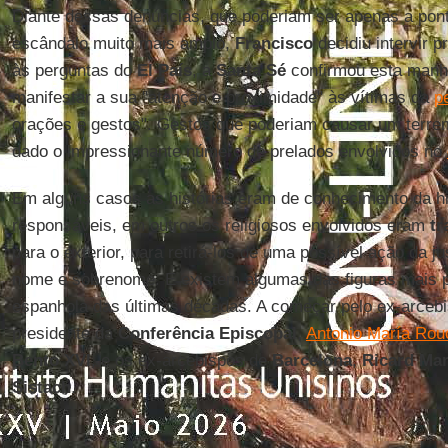
Diante dessas denúncias, que poderiam ser apenas a pon
escândalo muito mais amplo,
Francisco
decidiu intervir 
às perguntas do
El País
, a
Santa Sé
confirmou esta man
manifestar a sua "atenção e proximidade" às vítimas da
pe
orações e gestos". Gestos que poderiam causar um terr
dado o impressionante número de prelados envolvidos no
Em alguns casos as histórias eram de conhecimento da h
responsáveis, em outros os religiosos envolvidos eram
tr
para o exterior, para retirá-los de uma possível ação da ju
nome e sobrenome. E existem algumas das figuras mais p
espanhola das últimas décadas. A começar pelo ex-arceb
presidente da
Conferência Episcopal
,
Antonio María Rou
Bento XVI
, e os ex-arcebispos de
Barcelona
,
Ricard Mar
Sistach
.