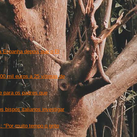
 Espanha depois que o El
00 mil euros a 25 vítimas de
e para os padres que
 bispos italianos investigar
: “Por muito tempo o grito