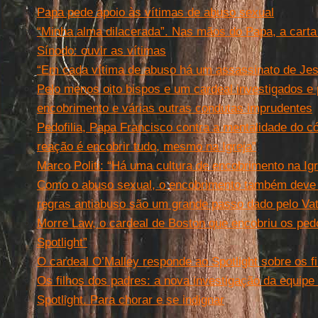
Papa pede apoio às vítimas de abuso sexual
“Minha alma dilacerada”. Nas mãos do Papa, a cart
Sínodo: ouvir as vítimas
“Em cada vítima de abuso há um assassinato de Jesu
Pelo menos oito bispos e um cardeal investigados e
encobrimento e várias outras condutas imprudentes
Pedofilia, Papa Francisco contra a mentalidade do có
reação é encobrir tudo, mesmo na Igreja”
Marco Politi: “Há uma cultura de encobrimento na Igr
Como o abuso sexual, o encobrimento também deve
regras antiabuso são um grande passo dado pelo Va
Morre Law, o cardeal de Boston que encobriu os ped
Spotlight”
O cardeal O’Malley responde ao Spotlight sobre os f
Os filhos dos padres: a nova investigação da equipe 
Spotlight. Para chorar e se indignar