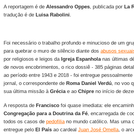
A reportagem é de
Alessandro Oppes
, publicada por
La 
tradução é de
Luisa Rabolini
.
Foi necessário o trabalho profundo e minucioso de um gr
para quebrar o muro de silêncio diante dos
abusos sexuai
por religiosos e leigos da
Igreja Espanhola
nas últimas dé
de novos encobrimentos, o rico dossiê - 385 páginas deta
ao período entre 1943 e 2018 - foi entregue pessoalmente
jornal, o correspondente de
Roma
Daniel Verdú
, no voo q
sua última missão à
Grécia
e ao
Chipre
no início de dez
A resposta de
Francisco
foi quase imediata: ele encamin
Congregação para a Doutrina da Fé
, encarregada de co
todos os casos de
pedofilia
no mundo católico. Mas uma có
entregue pelo
El País
ao cardeal
Juan José Omella
, o ar