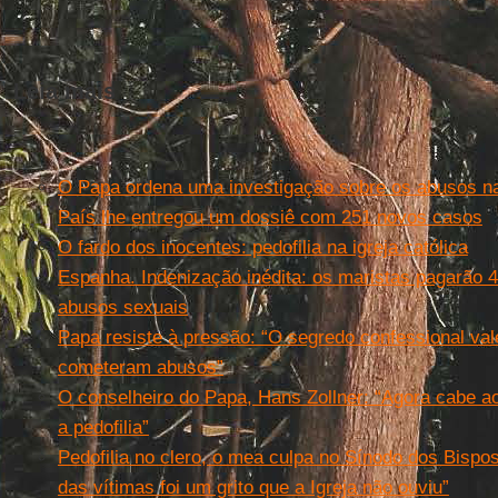
Leia mais
O Papa ordena uma investigação sobre os abusos na
País lhe entregou um dossiê com 251 novos casos
O fardo dos inocentes: pedofilia na igreja católica
Espanha. Indenização inédita: os maristas pagarão 4
abusos sexuais
Papa resiste à pressão: “O segredo confessional val
cometeram abusos”
O conselheiro do Papa, Hans Zollner: “Agora cabe aos
a pedofilia”
Pedofilia no clero, o mea culpa no Sínodo dos Bispos
das vítimas foi um grito que a Igreja não ouviu”