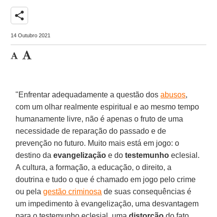
share
14 Outubro 2021
"Enfrentar adequadamente a questão dos
abusos
,
com um olhar realmente espiritual e ao mesmo tempo
humanamente livre, não é apenas o fruto de uma
necessidade de reparação do passado e de
prevenção no futuro. Muito mais está em jogo: o
destino da
evangelização
e do
testemunho
eclesial.
A cultura, a formação, a educação, o direito, a
doutrina e tudo o que é chamado em jogo pelo crime
ou pela
gestão criminosa
de suas consequências é
um impedimento à evangelização, uma desvantagem
para o testemunho eclesial, uma
distorção
do fato