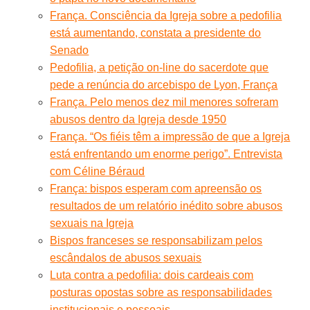
França. Consciência da Igreja sobre a pedofilia
está aumentando, constata a presidente do
Senado
Pedofilia, a petição on-line do sacerdote que
pede a renúncia do arcebispo de Lyon, França
França. Pelo menos dez mil menores sofreram
abusos dentro da Igreja desde 1950
França. “Os fiéis têm a impressão de que a Igreja
está enfrentando um enorme perigo”. Entrevista
com Céline Béraud
França: bispos esperam com apreensão os
resultados de um relatório inédito sobre abusos
sexuais na Igreja
Bispos franceses se responsabilizam pelos
escândalos de abusos sexuais
Luta contra a pedofilia: dois cardeais com
posturas opostas sobre as responsabilidades
institucionais e pessoais