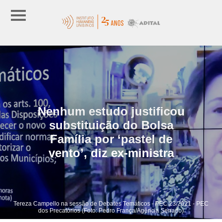
Nenhum estudo justificou
substituição do Bolsa
Família por ‘pastel de
vento’, diz ex-ministra
Tereza Campello na sessão de Debates Temáticos - PEC 23/2021 - PEC
dos Precatórios (Foto: Pedro França/Agência Senado)