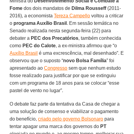
Ministra do
Desenvolvimento Social e Combate à
Fome
dos dois mandatos de
Dilma Rousseff
(2011-
2016), a economista
Tereza Campello
voltou a criticar
o
programa Auxílio Brasil
. Em sessão temática no
Senado realizada nesta segunda-feira (22) para
debater a
PEC dos Precatórios
, também conhecida
como
PEC do Calote
, a ex-ministra afirmou que “o
Auxílio Brasil
é uma excrescência, mal desenhado”. E
observou que o suposto “
novo Bolsa Família
” foi
apresentado ao
Congresso
sem que nenhum estudo
fosse realizado para justificar por que se extinguiu
com um programa de 18 anos para se colocar “esse
pastel de vento no lugar”.
O debate faz parte da tentativa da Casa de chegar a
uma solução de consenso e viabilizar o pagamento
do benefício,
criado pelo governo Bolsonaro
para
tentar apagar uma marca dos governos do
PT
elogiada no mundo e, ao mesmo tempo, melhorar sua