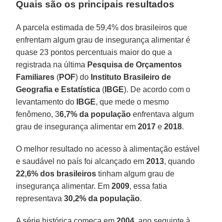
Quais são os principais resultados
A parcela estimada de 59,4% dos brasileiros que
enfrentam algum grau de insegurança alimentar é
quase 23 pontos percentuais maior do que a
registrada na última
Pesquisa de Orçamentos
Familiares
(
POF
) do
Instituto Brasileiro de
Geografia e Estatística
(
IBGE
). De acordo com o
levantamento do
IBGE
, que mede o mesmo
fenômeno, 3
6,7% da população
enfrentava algum
grau de insegurança alimentar em
2017
e
2018
.
O melhor resultado no acesso à alimentação estável
e saudável no país foi alcançado em
2013
, quando
22,6% dos brasileiros
tinham algum grau de
insegurança alimentar. Em
2009
, essa fatia
representava
30,2% da população
.
A série histórica começa em
2004
, ano seguinte à