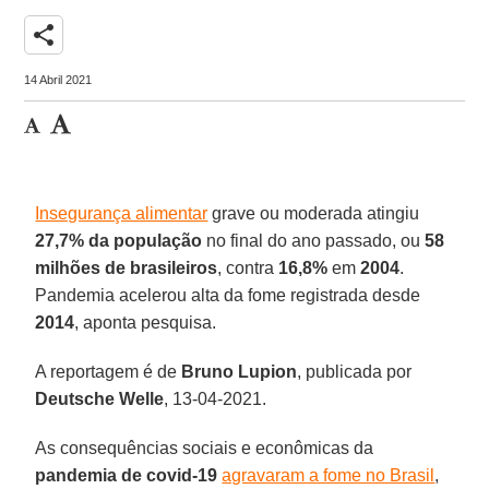
share
14 Abril 2021
Insegurança alimentar
grave ou moderada atingiu
27,7% da população
no final do ano passado, ou
58
milhões de brasileiros
, contra
16,8%
em
2004
.
Pandemia acelerou alta da fome registrada desde
2014
, aponta pesquisa.
A reportagem é de
Bruno
Lupion
, publicada por
Deutsche Welle
, 13-04-2021.
As consequências sociais e econômicas da
pandemia de covid-19
agravaram a fome no Brasil
,