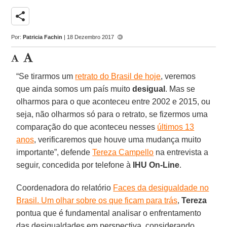
share
Por:
Patricia Fachin
| 18 Dezembro 2017
“Se tirarmos um
retrato do Brasil de hoje
, veremos
que ainda somos um país muito
desigual
. Mas se
olharmos para o que aconteceu entre 2002 e 2015, ou
seja, não olharmos só para o retrato, se fizermos uma
comparação do que aconteceu nesses
últimos 13
anos
, verificaremos que houve uma mudança muito
importante”, defende
Tereza Campello
na entrevista a
seguir, concedida por telefone à
IHU On-Line
.
Coordenadora do relatório
Faces da desigualdade no
Brasil. Um olhar sobre os que ficam para trás
,
Tereza
pontua que é fundamental analisar o enfrentamento
das desigualdades em perspectiva, considerando,