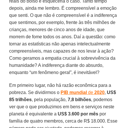
reais do bolso e esqueceria o caso. Tanto tempo
depois, ainda me lembro. É compreensível a emoção
que senti. O que não é compreensível é a indiferença
que sentimos, por exemplo, frente às três milhões de
crianças, menores de cinco anos de idade, que
morrem de fome todos os anos. Daí a questão: como
tornar as estatísticas não apenas intelectualmente
compreensíveis, mas capazes de nos levar à ação?
Como geramos a empatia crucial à sobrevivência da
humanidade? A indiferença diante do absurdo,
enquanto “um fenômeno geral”, é inevitável?
Em primeiro lugar, não há razão econômica para a
pobreza. Se dividirmos o
PIB mundial
de
2020
,
US$
85 trilhões
, pela população,
7,8 bilhões
, podemos
ver que o que produzimos em bens e serviços neste
planeta é equivalente a
US$ 3.600 por mês
por
família de quatro membros, cerca de R$ 18.000. Esse