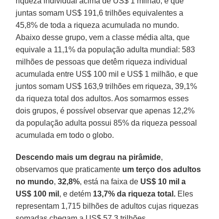
riqueza individual acima de US$ 1 milhão, e que
juntas somam US$ 191,6 trilhões equivalentes a
45,8% de toda a riqueza acumulada no mundo.
Abaixo desse grupo, vem a classe média alta, que
equivale a 11,1% da população adulta mundial: 583
milhões de pessoas que detêm riqueza individual
acumulada entre US$ 100 mil e US$ 1 milhão, e que
juntos somam US$ 163,9 trilhões em riqueza, 39,1%
da riqueza total dos adultos. Aos somarmos esses
dois grupos, é possível observar que apenas 12,2%
da população adulta possui 85% da riqueza pessoal
acumulada em todo o globo.
Descendo mais um degrau na pirâmide
,
observamos que praticamente
um terço dos adultos
no mundo
,
32,8%
, está na faixa de
US$ 10 mil a
US$
100 mil
, e detém
13,7% da riqueza total.
Eles
representam 1,715 bilhões de adultos cujas riquezas
somadas chegam a US$ 57,3 trilhões.