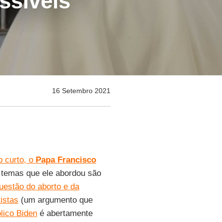
ssíveis”
16 Setembro 2021
o curto, o
Papa Francisco
 temas que ele abordou são
uestão do aborto e da
tistas
(um argumento que
lico Biden
é abertamente