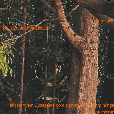
No voo, o Papa recebeu uma mensagem da
escritora jud
Holocausto
,
Edith Bruck
(“Amado Papa Francisco, as Suas
antissemitismo
nunca erradicado hoje são mais atuais q
que está visitando, mas em toda a Europa. Espero que a S
positivo”).
Francisco
balançava a cabeça concordando: “
está na moda, está ressurgindo. É algo ruim".
Orbán
No
encontro em Budapeste com o primeiro-ministro húnga
muitas coisas, mas que nunca abordou o
tema dos migran