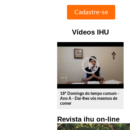
Vídeos IHU
play_circle_outline
18º Domingo do tempo comum -
Ano A - Dai-lhes vós mesmos de
comer
Revista ihu on-line