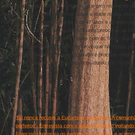
ecologia
, palmas para os húngaros, que tem realmente 
muito grande. Depois perguntei sobre a idade média, est
demográfico. Na
Itália
a média é de 47 anos e acredito q
pior, tantos vilarejos estão vazios, é uma preocupação sér
me a lei para ajudar os jovens casais com os filhos. Nada
Falamos de família, no sentido de se vê que há muitos jov
mesmo na
Eslováquia
. Agora o desafio é procurar empre
procura de trabalho. Foi um clima bom, durou uns 50 minu
Leia mais
'Eu nunca recusei a Eucaristia a ninguém. A comunh
perfeitos'. Entrevista com o papa Francisco voltand
Francisco encoraja os padres que acolhem e acom