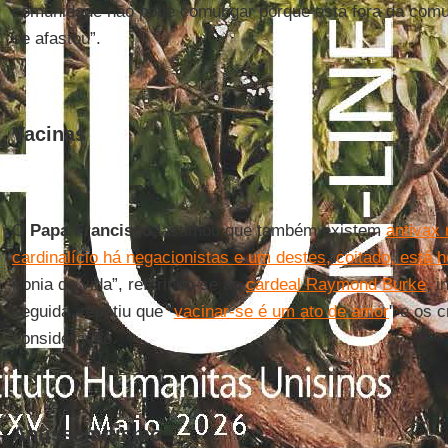
comunidade não pode comungar porque está fora da comun
se afastou”.
Vacinas
O
Papa Francisco
lastimou que também existem
antivax 
cardinalício há negacionistas e um destes, coitado, está 
ironia da vida”, referindo-se ao
cardeal Raymond Burke
, 
seguida, repetiu que "
vacinar-se é um ato de amor
" e os 
consideração.
Antissemitismo