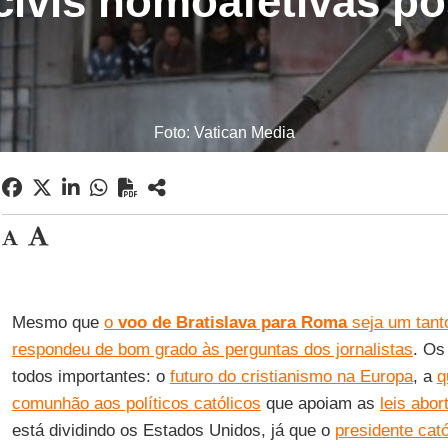
civis homoafetivas po
Foto: Vatican Media
Mesmo que
o
voo de Bratislava para Roma
seja um tant
respondeu de bom grado às perguntas dos jornalistas
. Os
todos importantes: o
futuro do cristianismo na Europa
, a
q
comunhão aos políticos católicos
que apoiam as
leis abor
está dividindo os Estados Unidos, já que o
presidente cató