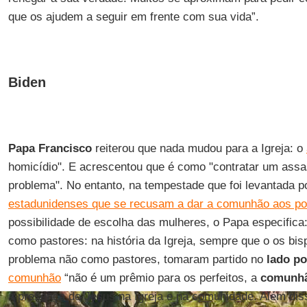
que os ajudem a seguir em frente com sua vida”.
Biden
Papa Francisco
reiterou que nada mudou para a Igreja: o
homicídio". E acrescentou que é como "contratar um assa
problema". No entanto, na tempestade que foi levantada p
estadunidenses que se recusam a dar a comunhão aos pol
possibilidade de escolha das mulheres, o Papa especifica
como pastores: na história da Igreja, sempre que o os bi
problema não como pastores, tomaram partido no
lado po
comunhão
“não é um prêmio para os perfeitos, a
comunh
a presença de Jesus na Igreja e na comunidade. Além dis