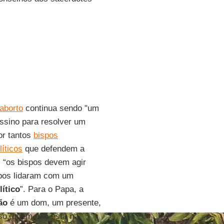
aborto
continua sendo "um
ssino para resolver um
or tantos
bispos
íticos
que defendem a
: “os bispos devem agir
spos lidaram com um
lítico
”. Para o Papa, a
ão
é um dom, um presente,
so, quem não está na