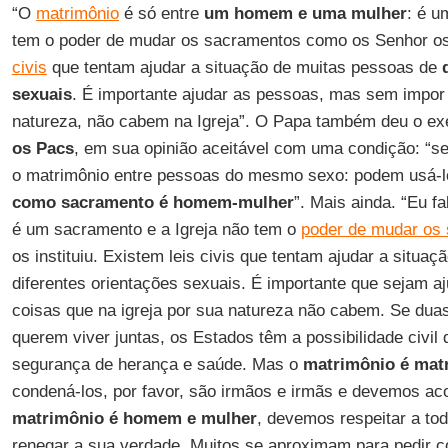
“O
matrimônio
é só entre
um homem e uma mulher
: é u
tem o poder de mudar os sacramentos como os Senhor os 
civis
que tentam ajudar a situação de muitas pessoas de
sexuais
. É importante ajudar as pessoas, mas sem impor
natureza, não cabem na Igreja”. O Papa também deu o e
os Pacs
, em sua opinião aceitável com uma condição: “s
o matrimônio entre pessoas do mesmo sexo: podem usá-
como sacramento é homem-mulher
”. Mais ainda. “Eu f
é um sacramento e a Igreja não tem o
poder de mudar os
os instituiu. Existem leis civis que tentam ajudar a situa
diferentes orientações sexuais. É importante que sejam 
coisas que na igreja por sua natureza não cabem. Se du
querem viver juntas, os Estados têm a possibilidade civil 
segurança de herança e saúde. Mas o
matrimônio é mat
condená-los, por favor, são irmãos e irmãs e devemos ac
matrimônio é homem e mulher
, devemos respeitar a to
renegar a sua verdade. Muitos se aproximam para pedir 