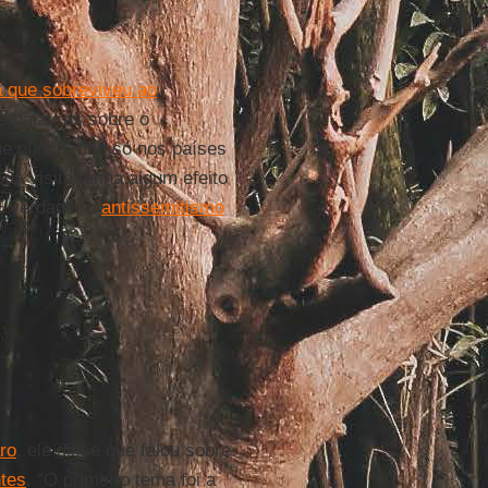
ia que sobreviveu ao
 palavras sobre o
ue nunca, não só nos países
ua visita tenha algum efeito
É verdade, o
antissemitismo
ro
, ele disse que falou sobre
tes
. “O primeiro tema foi a