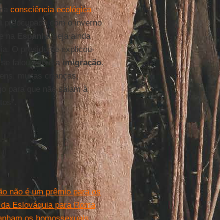
uma
consciência ecológica
ou preocupado com o inverno
ue na
Espanha
seja ainda
ia. O presidente explicou-
 se falou sobre a
imigração
.
ens, muitas crianças,
go para que não saiam à
tos”.
ão não é um prêmio para os
o da Eslováquia para Roma
panham os homossexuais.