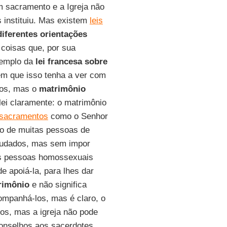
m sacramento e a Igreja não
instituiu. Mas existem
leis
diferentes orientações
 coisas que, por sua
xemplo da
lei francesa sobre
em que isso tenha a ver com
los, mas o
matrimônio
alei claramente: o matrimônio
 sacramentos
como o Senhor
ção de muitas pessoas de
ajudados, mas sem impor
as pessoas homossexuais
de apoiá-la, para lhes dar
rimônio
e não significa
ompanhá-los, mas é claro, o
dos, mas a igreja não pode
conselhos aos sacerdotes