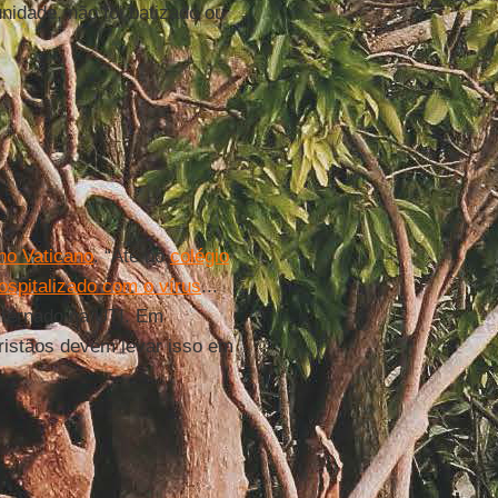
idade, não foi batizado ou
no Vaticano
. “Até no
colégio
hospitalizado com o vírus
...
internado na UTI. Em
cristãos devem levar isso em