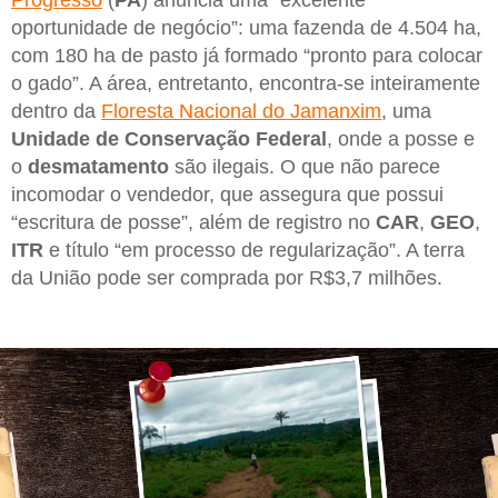
Progresso
(
PA
) anuncia uma “excelente
oportunidade de negócio”: uma fazenda de 4.504 ha,
com 180 ha de pasto já formado “pronto para colocar
o gado”. A área, entretanto, encontra-se inteiramente
dentro da
Floresta Nacional do Jamanxim
, uma
Unidade de Conservação Federal
, onde a posse e
o
desmatamento
são ilegais. O que não parece
incomodar o vendedor, que assegura que possui
“escritura de posse”, além de registro no
CAR
,
GEO
,
ITR
e título “em processo de regularização”. A terra
da União pode ser comprada por R$3,7 milhões.