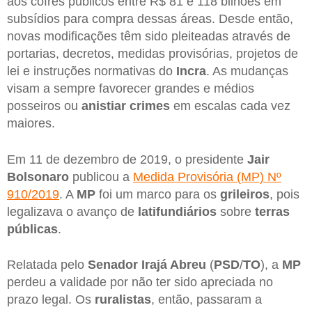
aos cofres públicos entre R$ 81 e 118 bilhões em
subsídios para compra dessas áreas. Desde então,
novas modificações têm sido pleiteadas através de
portarias, decretos, medidas provisórias, projetos de
lei e instruções normativas do
Incra
. As mudanças
visam a sempre favorecer grandes e médios
posseiros ou
anistiar crimes
em escalas cada vez
maiores.
Em 11 de dezembro de 2019, o presidente
Jair
Bolsonaro
publicou a
Medida Provisória (MP) Nº
910/2019
. A
MP
foi um marco para os
grileiros
, pois
legalizava o avanço de
latifundiários
sobre
terras
públicas
.
Relatada pelo
Senador Irajá Abreu
(
PSD
/
TO
), a
MP
perdeu a validade por não ter sido apreciada no
prazo legal. Os
ruralistas
, então, passaram a