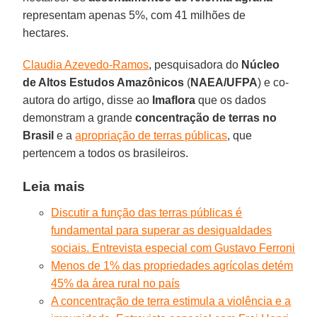
representam apenas 5%, com 41 milhões de
hectares.
Claudia Azevedo-Ramos
, pesquisadora do
Núcleo
de Altos Estudos Amazônicos
(
NAEA/UFPA
) e co-
autora do artigo, disse ao
Imaflora
que os dados
demonstram a grande
concentração de terras no
Brasil
e a
apropriação de terras públicas
, que
pertencem a todos os brasileiros.
Leia mais
Discutir a função das terras públicas é
fundamental para superar as desigualdades
sociais. Entrevista especial com Gustavo Ferroni
Menos de 1% das propriedades agrícolas detém
45% da área rural no país
A concentração de terra estimula a violência e a