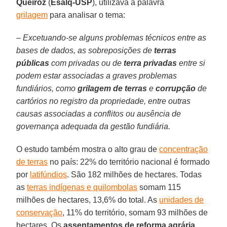
Queiroz
(
Esalq-USP
), utilizava a palavra
grilagem
para analisar o tema:
– Excetuando-se alguns problemas técnicos entre as
bases de dados, as sobreposições de
terras
públicas
com privadas ou de
terra privadas
entre si
podem estar associadas a graves problemas
fundiários, como
grilagem de terras
e
corrupção
de
cartórios no registro da propriedade, entre outras
causas associadas a conflitos ou ausência de
governança adequada da gestão fundiária.
O estudo também mostra o alto grau de
concentração
de terras
no país: 22% do território nacional é formado
por
latifúndios
. São 182 milhões de hectares. Todas
as
terras indígenas e quilombolas
somam 115
milhões de hectares, 13,6% do total. As
unidades de
conservação
, 11% do território, somam 93 milhões de
hectares. Os
assentamentos de reforma agrária