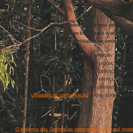
criação de um
hub
logístico como um porto ou silo. Esta é
o Atlas abre.
IHU On-Line - A partir dos dados fornecidos pelo Atlas
políticas podem ser formuladas tanto para o setor agr
quanto para a preservação de unidades de conservaçã
Gerd Sparovek -
O
Atlas
pode ajudar a entender melhor a
e privadas nas agendas de conservação e produção. Permi
donos das áreas que atualmente estão em produção extens
e que poderiam ser melhor utilizadas para serviços ambie
mecanismos de
PSA
ou outros incentivos. Permite tamb
entorno das
unidades de conservação
, o que ajuda a defin
assegurar sua proteção.
Leia mais
O sistema das Sesmarias permanece no Brasil moder