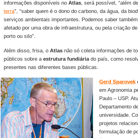
informações disponíveis no
Atlas
, será possível, “além d
terra
”, “saber quem é o dono do carbono, da água, da biod
serviços ambientais importantes. Podemos saber també
afetado por uma obra de infraestrutura, ou pela criação 
porto ou silo”.
Além disso, frisa, o
Atlas
não só coleta informações de t
públicos sobre a
estrutura fundiária
do país, como resolv
presentes nas diferentes bases públicas.
Gerd Sparovek
é
em Agronomia pe
Paulo – USP. Atu
Departamento de
universidade. Co
projetos relacio
formulação de po