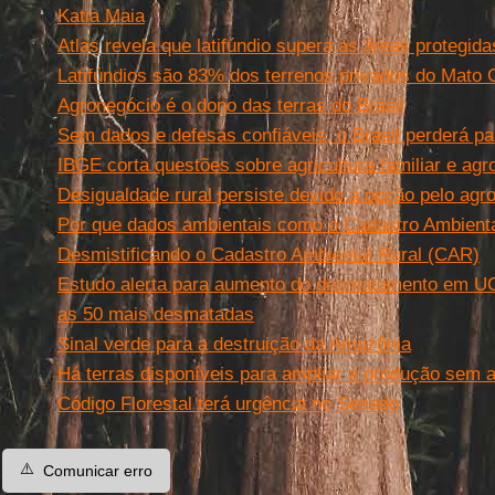
Katia Maia
Atlas revela que latifúndio supera as áreas protegida
Latifúndios são 83% dos terrenos privados do Mato 
Agronegócio é o dono das terras do Brasil
Sem dados e defesas confiáveis, o Brasil perderá part
IBGE corta questões sobre agricultura familiar e agr
Desigualdade rural persiste devido à opção pelo agro
Por que dados ambientais como o Cadastro Ambienta
Desmistificando o Cadastro Ambiental Rural (CAR)
Estudo alerta para aumento do desmatamento em UC’
as 50 mais desmatadas
Sinal verde para a destruição da Amazônia
Há terras disponíveis para ampliar a produção sem
Código Florestal terá urgência no Senado
⚠️
Comunicar erro