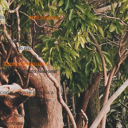
-
Com o
Atlas
podemos
lises sobre o
perfil fundiário
,
você coloca na pergunta.
as uma aplicação do Atlas,
ais importante. Para
 o tamanho das
emos outras bases de dados
 o
Censo Agropecuário
, a
 ITR
e o
Instituto Nacional
acionar a posse da terra a
 o Atlas, além de saber
 carbono, da água, da
rtantes. Podemos saber
raestrutura, ou pela