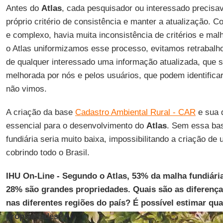
Antes do
Atlas
, cada pesquisador ou interessado precisav
próprio critério de consistência e manter a atualização. C
e complexo, havia muita inconsistência de critérios e mal
o Atlas uniformizamos esse processo, evitamos retrabalh
de qualquer interessado uma informação atualizada, que 
melhorada por nós e pelos usuários, que podem identifica
não vimos.
A criação da base
Cadastro Ambiental Rural - CAR
e sua d
essencial para o desenvolvimento do
Atlas
. Sem essa bas
fundiária seria muito baixa, impossibilitando a criação d
cobrindo todo o Brasil.
IHU On-Line - Segundo o Atlas, 53% da malha fundiária 
28% são grandes propriedades. Quais são as diferença
nas diferentes regiões do país? É possível estimar q
propriedades?