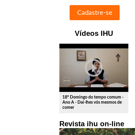
Vídeos IHU
play_circle_outline
18º Domingo do tempo comum -
Ano A - Dai-lhes vós mesmos de
comer
Revista ihu on-line