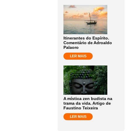
Itinerantes do Espírito.
Comentário de Adroaldo
Palaoro
LER MAIS
A mística zen budista na
trama da vida. Artigo de
Faustino Teixeira
LER MAIS