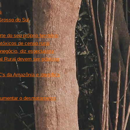
s
Grosso do Sul
e do seu próprio território
otóxicos de censo rural
negócio, diz especialista
l Rural devem ser públicos
s da Amazônia e identifica
 aumentar o desmatamento