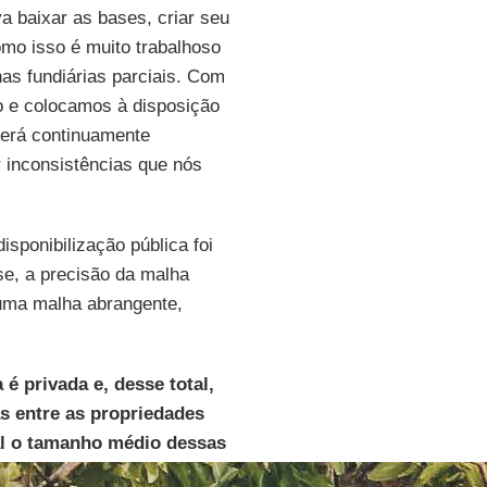
a baixar as bases, criar seu
omo isso é muito trabalhoso
has fundiárias parciais. Com
o e colocamos à disposição
será continuamente
r inconsistências que nós
isponibilização pública foi
e, a precisão da malha
e uma malha abrangente,
é privada e, desse total,
s entre as propriedades
ual o tamanho médio dessas