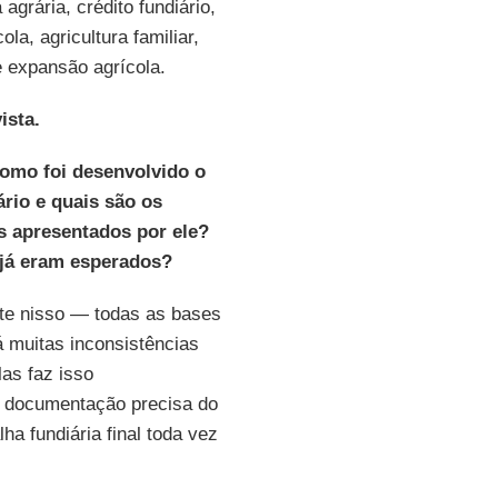
agrária, crédito fundiário,
ola, agricultura familiar,
 e expansão agrícola.
ista.
Como foi desenvolvido o
rio e quais são os
s apresentados por ele?
 já eram esperados?
te nisso — todas as bases
á muitas inconsistências
as faz isso
 documentação precisa do
ha fundiária final toda vez