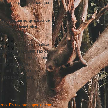
 a grande possibilidade que
 Agropecuária, que tipo de
opecuário brasileiro
o?
 relação das áreas públicas
te identificar quem são os
iva de baixa rentabilidade
ntais através de
ém conhecer melhor o
ir estratégias para
no. Entrevista especial com