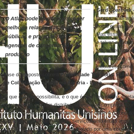
Gerd Sparovek 
fazer muitas aná
O Atlas pode ajudar a entender
como essas que 
melhor a relação das áreas
Mas essa é apen
públicas e privadas nas
e talvez não a m
agendas de conservação e
responder sobre
produção
propriedades, t
tabulares, como
base do Imposto sobre a
Propriedade Territorial Rural -
de Colonização e Reforma Agrária - Incra
.
O que o
Atlas
possibilita, e o que é realmente novo, é rel
outros temas que têm distribuição espacial complexa. Com
quem é o dono da terra, podemos saber quem é o dono do
biodiversidade e vários outros serviços ambientais impo
também quem exatamente será afetado por uma obra de inf