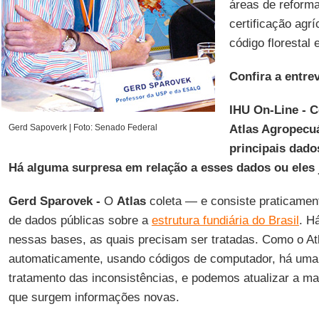
áreas de reforma 
certificação agríc
código florestal
Confira a entrev
IHU On-Line - 
Gerd Sapoverk | Foto: Senado Federal
Atlas Agropecuá
principais dado
Há alguma surpresa em relação a esses dados ou eles
Gerd Sparovek -
O
Atlas
coleta — e consiste praticamen
de dados públicas sobre a
estrutura fundiária do Brasil
. H
nessas bases, as quais precisam ser tratadas. Como o Atl
automaticamente, usando códigos de computador, há uma
tratamento das inconsistências, e podemos atualizar a mal
que surgem informações novas.