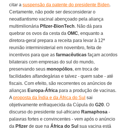
citar a
suspensão da patente do presidente Biden
.
Certamente, não pode ser desconsiderar o
neoatlantismo vacinal abençoado pela aliança
multimilionária
Pfizer-BionTech
. Não dá para
quebrar os ovos da cesta da
OMC
, enquanto a
diretora-geral prepara a receita para levar à 12ª
reunião interministerial em novembro, feita de
incentivos para que as
farmacêuticas
façam acordos
bilaterais com empresas do sul do mundo,
preservando seus
monopólios
, em troca de
facilidades alfandegárias e talvez - quem sabe - até
fiscais. Com efeito, são recorrentes os anúncios de
alianças
Europa-África
para a produção de vacinas.
A
proposta da Índia e da África do Sul
sai
objetivamente enfraquecida da Cúpula do
G20
. O
discurso do presidente sul-africano
Ramaphosa
-
palavras fortes e convincentes - vem após o anúncio
da
Pfizer
de que na
África do Sul
sua vacina está