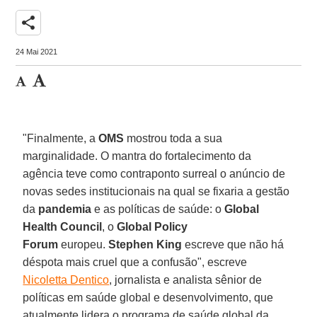
share
24 Mai 2021
"Finalmente, a
OMS
mostrou toda a sua
marginalidade. O mantra do fortalecimento da
agência teve como contraponto surreal o anúncio de
novas sedes institucionais na qual se fixaria a gestão
da
pandemia
e as políticas de saúde: o
Global
Health Council
, o
Global Policy
Forum
europeu.
Stephen King
escreve que não há
déspota mais cruel que a confusão", escreve
Nicoletta Dentico
, jornalista e analista sênior de
políticas em saúde global e desenvolvimento, que
atualmente lidera o programa de saúde global da