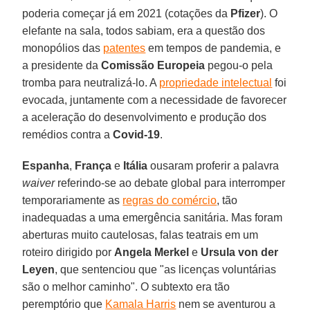
poderia começar já em 2021 (cotações da
Pfizer
). O
elefante na sala, todos sabiam, era a questão dos
monopólios das
patentes
em tempos de pandemia, e
a presidente da
Comissão Europeia
pegou-o pela
tromba para neutralizá-lo. A
propriedade intelectual
foi
evocada, juntamente com a necessidade de favorecer
a aceleração do desenvolvimento e produção dos
remédios contra a
Covid-19
.
Espanha
,
França
e
Itália
ousaram proferir a palavra
waiver
referindo-se ao debate global para interromper
temporariamente as
regras do comércio
, tão
inadequadas a uma emergência sanitária. Mas foram
aberturas muito cautelosas, falas teatrais em um
roteiro dirigido por
Angela Merkel
e
Ursula von der
Leyen
, que sentenciou que "as licenças voluntárias
são o melhor caminho". O subtexto era tão
peremptório que
Kamala Harris
nem se aventurou a