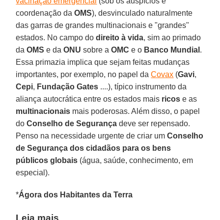
vacinação emergencial
(sob os auspícios e
coordenação da
OMS
), desvinculado naturalmente
das garras de grandes multinacionais e "grandes"
estados. No campo do
direito à vida
, sim ao primado
da
OMS
e da
ONU
sobre a
OMC
e o
Banco Mundial
.
Essa primazia implica que sejam feitas mudanças
importantes, por exemplo, no papel da
Covax
(
Gavi
,
Cepi
,
Fundação Gates
....), típico instrumento da
aliança autocrática entre os estados mais
ricos
e as
multinacionais
mais poderosas. Além disso, o papel
do
Conselho de Segurança
deve ser repensado.
Penso na necessidade urgente de criar um
Conselho
de Segurança dos cidadãos para os bens
públicos globais
(água, saúde, conhecimento, em
especial).
*
Ágora dos Habitantes da Terra
Leia mais