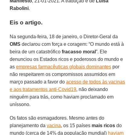
Manifesto
, 21-01-2021. A tradução é de
Luisa
Rabolini
.
Eis o artigo.
Na segunda-feira, 18 de janeiro, o Diretor-Geral da
OMS
declarou com força e coragem: “O mundo está à
beira de um catastrófico
fracasso moral
”. Ele
denunciou os Estados ricos e poderosos do mundo e
as
empresas farmacêuticas globais dominantes
por
não respeitarem os compromissos assumidos em
março passado a favor do
acesso de todos às vacinas
e aos tratamentos anti-Covid19
, não deixando
ninguém para trás, como haviam proclamado em
uníssono.
Os fatos são esmagadores. Mesmo antes do
planejamento da
vacina
, os 15 países
mais ricos
do
mundo (cerca de 14% da população mundial)
haviam