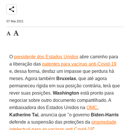
share
07 Mai 2021
O
presidente dos Estados Unidos
abre caminho para
a liberação das
patentes para vacinas anti-Covid-19
e, dessa forma, desfaz um impasse que perdura há
meses. Agora também
Bruxelas
, que até agora
permaneceu rígida em sua posição contrária, terá que
rever suas posições.
Washington
está pronto para
negociar sobre outro documento compartilhado. A
embaixadora dos Estados Unidos na
OMC
,
Katherine Tai
, anuncia que "o governo
Biden-Harris
defende a suspensão das proteções da
propriedade
intelectual para as vacinas anti Covid-19
".