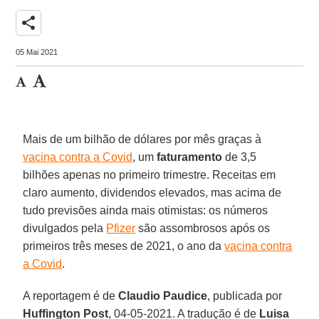
share
05 Mai 2021
Mais de um bilhão de dólares por mês graças à
vacina contra a Covid
, um
faturamento
de 3,5
bilhões apenas no primeiro trimestre. Receitas em
claro aumento, dividendos elevados, mas acima de
tudo previsões ainda mais otimistas: os números
divulgados pela
Pfizer
são assombrosos após os
primeiros três meses de 2021, o ano da
vacina contra
a Covid
.
A reportagem é de
Claudio Paudice
, publicada por
Huffington Post
, 04-05-2021. A tradução é de
Luisa