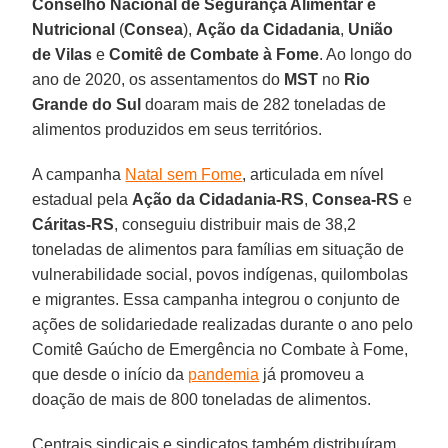
Conselho Nacional de Segurança Alimentar e
Nutricional
(
Consea
),
Ação da Cidadania
,
União
de Vilas
e
Comitê de Combate à Fome
. Ao longo do
ano de 2020, os assentamentos do
MST
no
Rio
Grande do Sul
doaram mais de 282 toneladas de
alimentos produzidos em seus territórios.
A campanha
Natal sem Fome
, articulada em nível
estadual pela
Ação da Cidadania-RS
,
Consea-RS
e
Cáritas-RS
, conseguiu distribuir mais de 38,2
toneladas de alimentos para famílias em situação de
vulnerabilidade social, povos indígenas, quilombolas
e migrantes. Essa campanha integrou o conjunto de
ações de solidariedade realizadas durante o ano pelo
Comitê Gaúcho de Emergência no Combate à Fome,
que desde o início da
pandemia
já promoveu a
doação de mais de 800 toneladas de alimentos.
Centrais sindicais e sindicatos também distribuíram