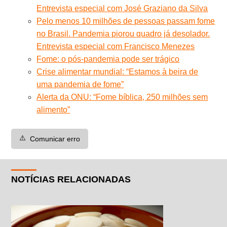
Entrevista especial com José Graziano da Silva
Pelo menos 10 milhões de pessoas passam fome
no Brasil. Pandemia piorou quadro já desolador.
Entrevista especial com Francisco Menezes
Fome: o pós-pandemia pode ser trágico
Crise alimentar mundial: “Estamos à beira de
uma pandemia de fome”
Alerta da ONU: “Fome bíblica, 250 milhões sem
alimento”
⚠️
Comunicar erro
NOTÍCIAS RELACIONADAS