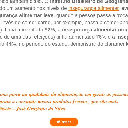
típico também disso. O
Instituto Brasileiro de Geografia
ado um aumento nos níveis de
insegurança alimentar
lev
gurança alimentar leve
, quando a pessoa passa a troca
ao invés de comer carne, por exemplo, passa a comer ap
..), tinha aumentado 62%, a
insegurança alimentar mo
ão de uma das refeições) tinha aumentado 76% e a
inse
do 44%, no período do estudo, demonstrando clarament
.
ma piora na qualidade da alimentação em geral: as pessoa
aram a consumir menos produtos frescos, que são mais
áveis – José Graziano da Silva
Tweet.