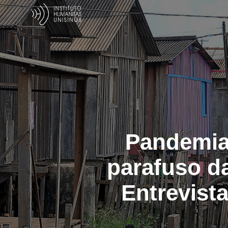
Pandemia 
parafuso d
Entrevist