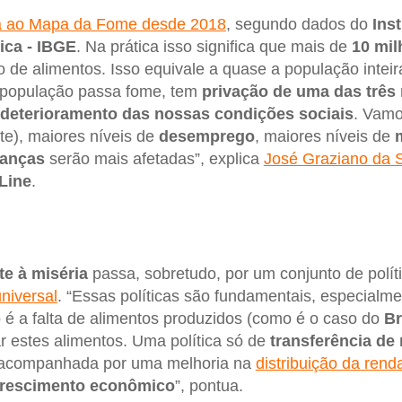
lta ao Mapa da Fome desde 2018
, segundo dados do
Inst
tica - IBGE
. Na prática isso significa que mais de
10 mil
 de alimentos. Isso equivale a quase a população intei
 população passa fome, tem
privação de uma das três 
deterioramento das nossas condições sociais
. Vamo
te), maiores níveis de
desemprego
, maiores níveis de
ianças
serão mais afetadas”, explica
José Graziano da S
Line
.
e à miséria
passa, sobretudo, por um conjunto de políti
niversal
. “Essas políticas são fundamentais, especialm
é a falta de alimentos produzidos (como é o caso do
Br
r estes alimentos. Uma política só de
transferência de
 acompanhada por uma melhoria na
distribuição da rend
rescimento econômico
”, pontua.