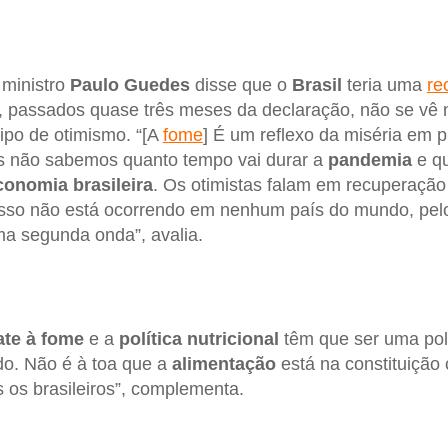
 ministro
Paulo Guedes
disse que o
Brasil
teria uma
re
 passados quase três meses da declaração, não se vê 
tipo de otimismo. “[A
fome
] É um reflexo da miséria em p
ós não sabemos quanto tempo vai durar a
pandemia
e qu
onomia brasileira
. Os otimistas falam em recuperação
sso não está ocorrendo em nenhum país do mundo, pelo 
a segunda onda”, avalia.
ate à fome
e a
política nutricional
têm que ser uma pol
do. Não é à toa que a
alimentação
está na constituição 
 os brasileiros”, complementa.