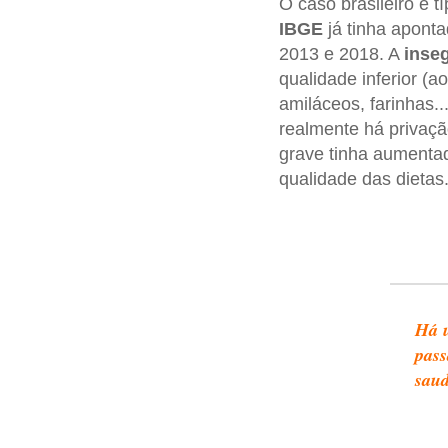
O caso brasileiro é 
IBGE
já tinha apont
2013 e 2018. A
inse
qualidade inferior (
amiláceos, farinhas.
realmente há privaç
grave tinha aumenta
qualidade das dietas
Há u
pass
saud