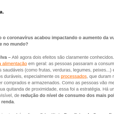
a.
 o coronavírus acabou impactando o aumento da vu
l e no mundo?
lva –
Até agora dois efeitos são claramente conhecidos
a alimentação
em geral: as pessoas passaram a consum
s saudáveis (como frutas, verduras, legumes, peixes...
s duráveis, especialmente os
processados
, que duram 
ser comprados e armazenados. Como as pessoas vão m
a quitanda de proximidade, essa foi a estratégia. Há 
isível, de
redução do nível de consumo dos mais po
e renda
.