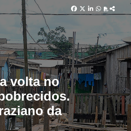
a volta no
pobrecidos.
raziano da