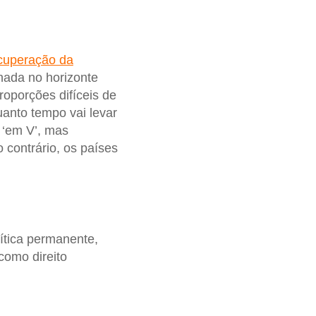
cuperação da
nada no horizonte
roporções difíceis de
anto tempo vai levar
 ‘em V’, mas
contrário, os países
ítica permanente,
como direito