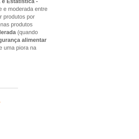
 e Estatística -
e e moderada entre
r produtos por
enas produtos
derada
(quando
gurança alimentar
e uma piora na
s