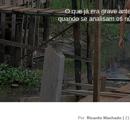
O que já era grave ant
quando se analisam os n
Por:
Ricardo Machado |
21