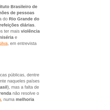
ituto Brasileiro de
hões de pessoas
ra do
Rio Grande do
refeições diárias
.
s ter mais
violência
miséria
e
ilva
, em entrevista
cas públicas, dentre
ente naqueles países
asil
), mas a falta de
 renda
não resolve o
a
, numa
melhoria