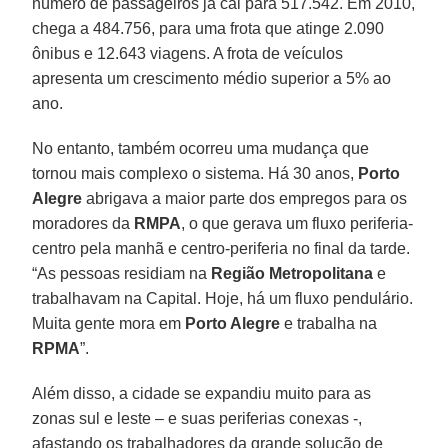
número de passageiros já cai para 517.542. Em 2010,
chega a 484.756, para uma frota que atinge 2.090
ônibus e 12.643 viagens. A frota de veículos
apresenta um crescimento médio superior a 5% ao
ano.
No entanto, também ocorreu uma mudança que
tornou mais complexo o sistema. Há 30 anos,
Porto
Alegre
abrigava a maior parte dos empregos para os
moradores da
RMPA
, o que gerava um fluxo periferia-
centro pela manhã e centro-periferia no final da tarde.
“As pessoas residiam na
Região Metropolitana
e
trabalhavam na Capital. Hoje, há um fluxo pendulário.
Muita gente mora em
Porto Alegre
e trabalha na
RPMA
”.
Além disso, a cidade se expandiu muito para as
zonas sul e leste – e suas periferias conexas -,
afastando os trabalhadores da grande solução de