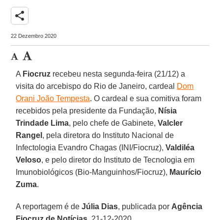
share
22 Dezembro 2020
A
Fiocruz
recebeu nesta segunda-feira (21/12) a
visita do arcebispo do Rio de Janeiro, cardeal
Dom
Orani João Tempesta
. O cardeal e sua comitiva foram
recebidos pela presidente da Fundação,
Nísia
Trindade Lima
, pelo chefe de Gabinete,
Valcler
Rangel
, pela diretora do Instituto Nacional de
Infectologia Evandro Chagas (INI/Fiocruz),
Valdiléa
Veloso
, e pelo diretor do Instituto de Tecnologia em
Imunobiológicos (Bio-Manguinhos/Fiocruz),
Maurício
Zuma
.
A reportagem é de
Júlia Dias
, publicada por
Agência
Fiocruz de Notícias
, 21-12-2020.