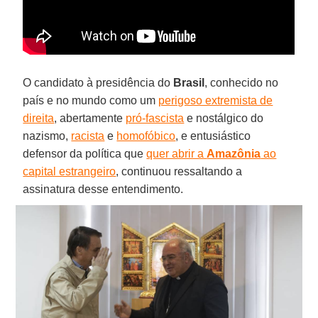
O candidato à presidência do
Brasil
, conhecido no
país e no mundo como um
perigoso extremista de
direita
, abertamente
pró-fascista
e nostálgico do
nazismo,
racista
e
homofóbico
, e entusiástico
defensor da política que
quer abrir a
Amazônia
ao
capital estrangeiro
, continuou ressaltando a
assinatura desse entendimento.