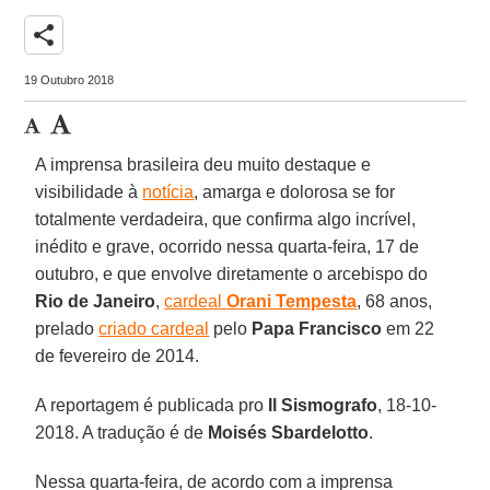
share
19 Outubro 2018
A imprensa brasileira deu muito destaque e
visibilidade à
notícia
, amarga e dolorosa se for
totalmente verdadeira, que confirma algo incrível,
inédito e grave, ocorrido nessa quarta-feira, 17 de
outubro, e que envolve diretamente o arcebispo do
Rio de Janeiro
,
cardeal
Orani Tempesta
, 68 anos,
prelado
criado cardeal
pelo
Papa Francisco
em 22
de fevereiro de 2014.
A reportagem é publicada pro
Il Sismografo
, 18-10-
2018. A tradução é de
Moisés Sbardelotto
.
Nessa quarta-feira, de acordo com a imprensa