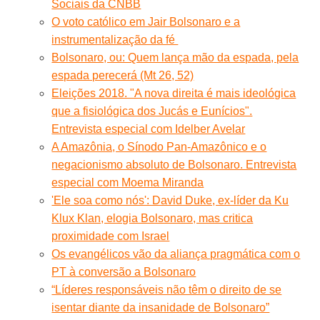
Sociais da CNBB
O voto católico em Jair Bolsonaro e a
instrumentalização da fé
Bolsonaro, ou: Quem lança mão da espada, pela
espada perecerá (Mt 26, 52)
Eleições 2018. "A nova direita é mais ideológica
que a fisiológica dos Jucás e Eunícios".
Entrevista especial com Idelber Avelar
A Amazônia, o Sínodo Pan-Amazônico e o
negacionismo absoluto de Bolsonaro. Entrevista
especial com Moema Miranda
'Ele soa como nós': David Duke, ex-líder da Ku
Klux Klan, elogia Bolsonaro, mas critica
proximidade com Israel
Os evangélicos vão da aliança pragmática com o
PT à conversão a Bolsonaro
“Líderes responsáveis não têm o direito de se
isentar diante da insanidade de Bolsonaro”