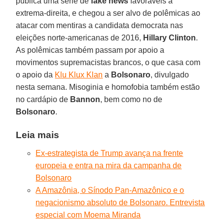
publica uma série de
fake news
favoráveis à
extrema-direita, e chegou a ser alvo de polêmicas ao
atacar com mentiras a candidata democrata nas
eleições norte-americanas de 2016,
Hillary Clinton
.
As polêmicas também passam por apoio a
movimentos supremacistas brancos, o que casa com
o apoio da
Klu Klux Klan
a
Bolsonaro
, divulgado
nesta semana. Misoginia e homofobia também estão
no cardápio de
Bannon
, bem como no de
Bolsonaro
.
Leia mais
Ex-estrategista de Trump avança na frente
europeia e entra na mira da campanha de
Bolsonaro
A Amazônia, o Sínodo Pan-Amazônico e o
negacionismo absoluto de Bolsonaro. Entrevista
especial com Moema Miranda