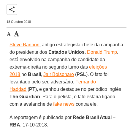
share
18 Outubro 2018
Steve Bannon
, antigo estrategista chefe da campanha
do presidente dos
Estados Unidos
,
Donald Trump
,
está envolvido na campanha do candidato da
extrema-direita no segundo turno das
eleições
2018
no
Brasil
,
Jair Bolsonaro
(
PSL
). O fato foi
levantado pelo seu adversário,
Fernando
Haddad
(
PT
), e ganhou destaque no periódico inglês
The Guardian
. Para o petista, o fato estaria ligado
com a avalanche de
fake news
contra ele.
A reportagem é publicada por
Rede Brasil Atual –
RBA
, 17-10-2018.