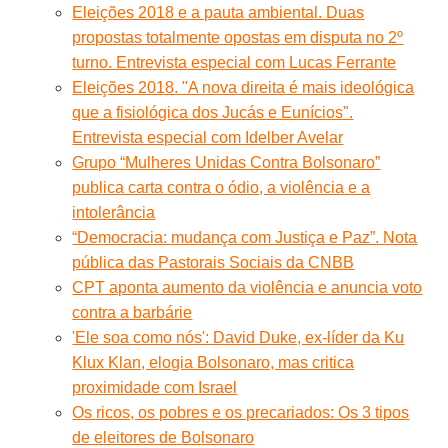
Eleições 2018 e a pauta ambiental. Duas
propostas totalmente opostas em disputa no 2º
turno. Entrevista especial com Lucas Ferrante
Eleições 2018. "A nova direita é mais ideológica
que a fisiológica dos Jucás e Eunícios".
Entrevista especial com Idelber Avelar
Grupo “Mulheres Unidas Contra Bolsonaro”
publica carta contra o ódio, a violência e a
intolerância
“Democracia: mudança com Justiça e Paz”. Nota
pública das Pastorais Sociais da CNBB
CPT aponta aumento da violência e anuncia voto
contra a barbárie
'Ele soa como nós': David Duke, ex-líder da Ku
Klux Klan, elogia Bolsonaro, mas critica
proximidade com Israel
Os ricos, os pobres e os precariados: Os 3 tipos
de eleitores de Bolsonaro