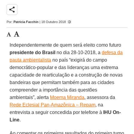
share
Por:
Patricia Facchin
| 18 Outubro 2018
Independentemente de quem será eleito como futuro
presidente do Brasil
no dia 28-10-2018, a
defesa da
pauta ambientalista
no país “exigirá do campo
democrático-popular e das lideranças uma extrema
capacidade de rearticulação e a construção de novas
bandeiras que permitam também para as cidades
compreender a importância das questões
ambientais”, alerta
Moema Miranda
, assessora da
Rede Eclesial Pan-Amazônica – Repam
, na
entrevista a seguir concedida por telefone à
IHU On-
Line
.
Ao comentar os primeiros resultados do primeiro turno