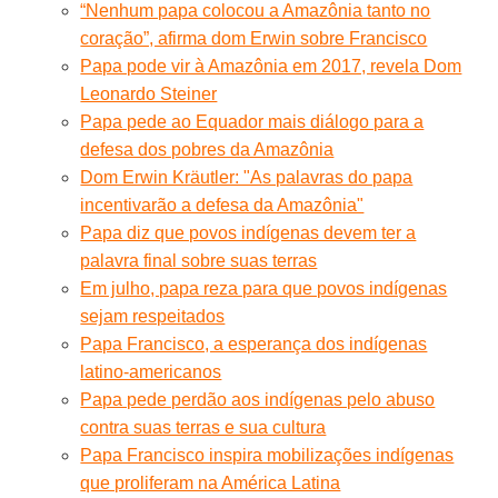
“Nenhum papa colocou a Amazônia tanto no
coração”, afirma dom Erwin sobre Francisco
Papa pode vir à Amazônia em 2017, revela Dom
Leonardo Steiner
Papa pede ao Equador mais diálogo para a
defesa dos pobres da Amazônia
Dom Erwin Kräutler: "As palavras do papa
incentivarão a defesa da Amazônia"
Papa diz que povos indígenas devem ter a
palavra final sobre suas terras
Em julho, papa reza para que povos indígenas
sejam respeitados
Papa Francisco, a esperança dos indígenas
latino-americanos
Papa pede perdão aos indígenas pelo abuso
contra suas terras e sua cultura
Papa Francisco inspira mobilizações indígenas
que proliferam na América Latina