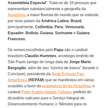
Assembleia Especial
”. Trata-se de 18 pessoas que
representam substancialmente a geografia da
Amazônia
, a maior floresta do mundo que se estende
por nove países da
América Latina
:
Brasil
,
principalmente,
Colômbia
,
Peru
,
Venezuela
,
Equador
,
Bolívia
,
Guiana
,
Suriname
e
Guiana
Francesa
.
Os nomes escolhidos pelo
Papa
são o cardeal
brasileiro
Claudio Hummes
, arcebispo emérito de
São Paulo (amigo de longa data de
Jorge Mario
Bergoglio
, além de seu “vizinho de banco” durante o
Conclave), presidente da
Rede Eclesial Pan-
Amazônica
(
REPAM
) que se manifestou em várias
ocasiões a favor da
evangelização da Amazônia
; o
cardeal
Peter Kodwo Appiah Turkson
, prefeito do
dicastério vaticano para o Serviço Integral de
Desenvolvimento Humano; o “Ministro para os