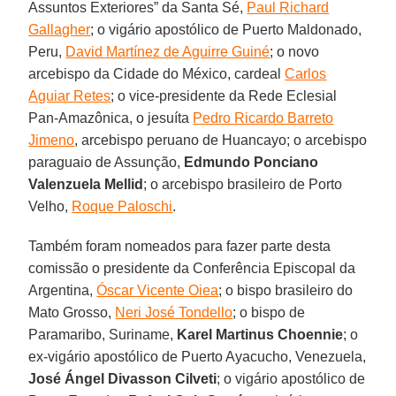
Assuntos Exteriores” da Santa Sé,
Paul Richard
Gallagher
; o vigário apostólico de Puerto Maldonado,
Peru,
David Martínez de Aguirre Guiné
; o novo
arcebispo da Cidade do México, cardeal
Carlos
Aguiar Retes
; o vice-presidente da Rede Eclesial
Pan-Amazônica, o jesuíta
Pedro Ricardo Barreto
Jimeno
, arcebispo peruano de Huancayo; o arcebispo
paraguaio de Assunção,
Edmundo Ponciano
Valenzuela Mellid
; o arcebispo brasileiro de Porto
Velho,
Roque Paloschi
.
Também foram nomeados para fazer parte desta
comissão o presidente da Conferência Episcopal da
Argentina,
Óscar Vicente Oiea
; o bispo brasileiro do
Mato Grosso,
Neri José Tondello
; o bispo de
Paramaribo, Suriname,
Karel Martinus Choennie
; o
ex-vigário apostólico de Puerto Ayacucho, Venezuela,
José Ángel Divasson Cilveti
; o vigário apostólico de