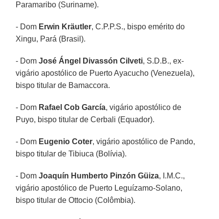
Paramaribo (Suriname).
- Dom
Erwin Kräutler
, C.P.P.S., bispo emérito do
Xingu, Pará (Brasil).
- Dom
José Ángel Divassón Cilveti
, S.D.B., ex-
vigário apostólico de Puerto Ayacucho (Venezuela),
bispo titular de Bamaccora.
- Dom
Rafael Cob García
, vigário apostólico de
Puyo, bispo titular de Cerbali (Equador).
- Dom
Eugenio Coter
, vigário apostólico de Pando,
bispo titular de Tibiuca (Bolívia).
- Dom
Joaquín Humberto Pinzón Güiza
, I.M.C.,
vigário apostólico de Puerto Leguízamo-Solano,
bispo titular de Ottocio (Colômbia).