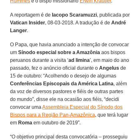
Hummes
e o bispo missionário
Erwin Kräutler
.
A reportagem é de
Iacopo Scaramuzzi
, publicada por
Vatican Insider
, 08-03-2018. A tradução é de
André
Langer
.
O Papa, que havia anunciado a intenção de convocar
um
Sínodo especial sobre a Amazônia
aos bispos
peruanos durante a visita ‘
ad limina
’, em maio do ano
passado, fez o anúncio oficial durante o
Angelus
de
15 de outubro: “Acolhendo o desejo de algumas
Conferências Episcopais da América Latina
, além
da voz de diversos pastores e fiéis de outras partes
do mundo”, disse ele na ocasião aos fiéis, “decidi
convocar uma
Assembleia Especial do Sínodo dos
Bispos para a Região Pan-Amazônica
, que terá lugar
em
Roma
em outubro de 2019”.
“O objetivo principal desta convocatória – prosseguiu