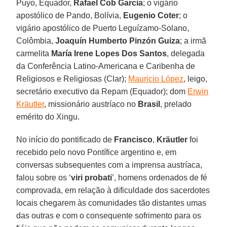
Puyo, Equador,
Rafael Cob García
; o vigário
apostólico de Pando, Bolívia,
Eugenio Coter
; o
vigário apostólico de Puerto Leguízamo-Solano,
Colômbia,
Joaquín Humberto Pinzón Guiza
; a irmã
carmelita
María Irene Lopes Dos Santos
, delegada
da Conferência Latino-Americana e Caribenha de
Religiosos e Religiosas (Clar);
Mauricio López
, leigo,
secretário executivo da Repam (Equador); dom
Erwin
Kräutler
, missionário austríaco no
Brasil
, prelado
emérito do Xingu.
No início do pontificado de
Francisco
,
Kräutler
foi
recebido pelo novo Pontífice argentino e, em
conversas subsequentes com a imprensa austríaca,
falou sobre os ‘
viri probati
’, homens ordenados de fé
comprovada, em relação à dificuldade dos sacerdotes
locais chegarem às comunidades tão distantes umas
das outras e com o consequente sofrimento para os