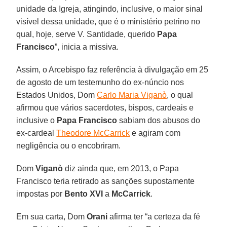
unidade da Igreja, atingindo, inclusive, o maior sinal
visível dessa unidade, que é o ministério petrino no
qual, hoje, serve V. Santidade, querido
Papa
Francisco
”, inicia a missiva.
Assim, o Arcebispo faz referência à divulgação em 25
de agosto de um testemunho do ex-núncio nos
Estados Unidos, Dom
Carlo Maria Viganò
, o qual
afirmou que vários sacerdotes, bispos, cardeais e
inclusive o
Papa Francisco
sabiam dos abusos do
ex-cardeal
Theodore McCarrick
e agiram com
negligência ou o encobriram.
Dom
Viganò
diz ainda que, em 2013, o Papa
Francisco teria retirado as sanções supostamente
impostas por
Bento XVI
a
McCarrick
.
Em sua carta, Dom
Orani
afirma ter “a certeza da fé