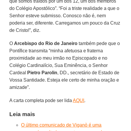
que somos traídos por um dos 12, um dos membros
do Colégio Apostólico”. “Foi a triste realidade a que o
Senhor esteve submisso. Conosco não é, nem
poderia ser, diferente. Carregamos um pouco da Cruz
de Cristo!”, diz.
O
Arcebispo do Rio de Janeiro
também pede que o
Pontífice transmita “minha afetuosa e fraterna
proximidade ao meu irmão no Episcopado e no
Colégio Cardinalício, Sua Eminência, o Senhor
Cardeal
Pietro Parolin
, DD., secretário de Estado de
Vossa Santidade. Esteja ele certo de minha oração e
amizade”.
A carta completa pode ser lida
AQUI
.
Leia mais
O último comunicado de Viganò é uma