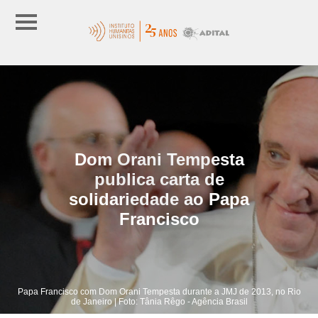
Dom Orani Tempesta
publica carta de
solidariedade ao Papa
Francisco
Papa Francisco com Dom Orani Tempesta durante a JMJ de 2013, no Rio
de Janeiro | Foto: Tânia Rêgo - Agência Brasil