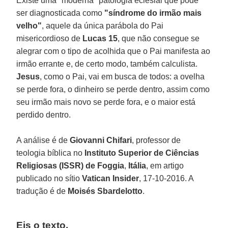
Existe uma "moderna" patologia eclesial que pode
ser diagnosticada como
"síndrome do irmão mais
velho"
, aquele da única parábola do Pai
misericordioso de
Lucas 15
, que não consegue se
alegrar com o tipo de acolhida que o Pai manifesta ao
irmão errante e, de certo modo, também calculista.
Jesus
, como o Pai, vai em busca de todos: a ovelha
se perde fora, o dinheiro se perde dentro, assim como
seu irmão mais novo se perde fora, e o maior está
perdido dentro.
A análise é de
Giovanni Chifari
, professor de
teologia bíblica no
Instituto Superior de Ciências
Religiosas (ISSR) de Foggia
,
Itália
, em artigo
publicado no sítio
Vatican Insider
, 17-10-2016. A
tradução é de
Moisés Sbardelotto
.
Eis o texto.