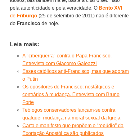
idosos, tais também na fé, bastará citar o seu "fato"
pela autenticidade e pela veracidade. O
Bento XVI
de
Friburgo
(25 de setembro de 2011) não é diferente
do
Francisco
de hoje.
Leia mais:
A "ciberguerra" contra o Papa Francisco.
Entrevista com Giacomo Galeazzi
Esses católicos anti-Francisco, mas que adoram
o Putin
Os opositores de Francisco: nostálgicos e
contrários à mudança. Entrevista com Bruno
Forte
Teólogos conservadores lançam-se contra
qualquer mudança na moral sexual da Igreja
Carta e manifesto que propõem o “repúdio” da
Exortação Apostólica são publicados