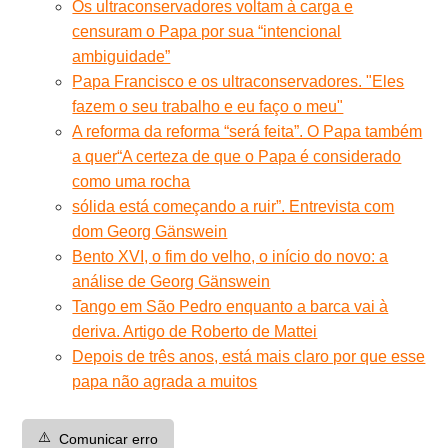
Os ultraconservadores voltam à carga e
censuram o Papa por sua “intencional
ambiguidade”
Papa Francisco e os ultraconservadores. "Eles
fazem o seu trabalho e eu faço o meu"
A reforma da reforma “será feita”. O Papa também
a quer
“A certeza de que o Papa é considerado
como uma rocha
sólida está começando a ruir”. Entrevista com
dom Georg Gänswein
Bento XVI, o fim do velho, o início do novo: a
análise de Georg Gänswein
Tango em São Pedro enquanto a barca vai à
deriva. Artigo de Roberto de Mattei
Depois de três anos, está mais claro por que esse
papa não agrada a muitos
⚠️
Comunicar erro