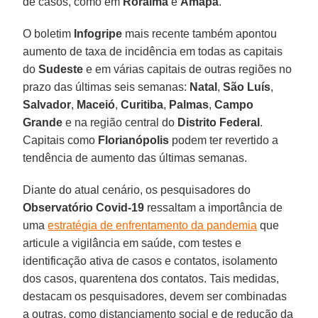
de casos, como em
Roraima
e
Amapá
.
O boletim
Infogripe
mais recente também apontou
aumento de taxa de incidência em todas as capitais
do
Sudeste
e em várias capitais de outras regiões no
prazo das últimas seis semanas:
Natal
,
São
Luís
,
Salvador
,
Maceió
,
Curitiba
,
Palmas
,
Campo
Grande
e na região central do
Distrito
Federal
.
Capitais como
Florianópolis
podem ter revertido a
tendência de aumento das últimas semanas.
Diante do atual cenário, os pesquisadores do
Observatório Covid-19
ressaltam a importância de
uma
estratégia de enfrentamento da pandemia
que
articule a vigilância em saúde, com testes e
identificação ativa de casos e contatos, isolamento
dos casos, quarentena dos contatos. Tais medidas,
destacam os pesquisadores, devem ser combinadas
a outras, como distanciamento social e de redução da