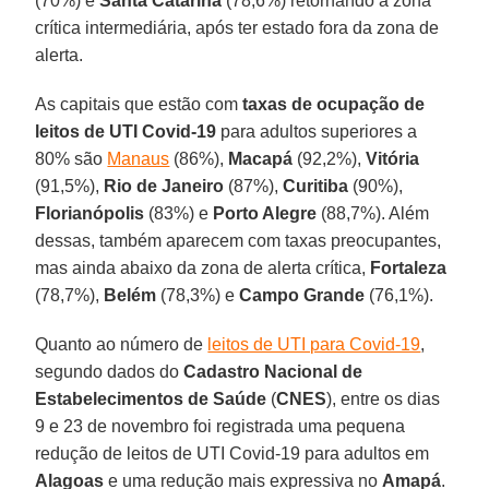
(70%) e
Santa Catarina
(78,6%) retornando à zona
crítica intermediária, após ter estado fora da zona de
alerta.
As capitais que estão com
taxas de ocupação de
leitos de UTI Covid-19
para adultos superiores a
80% são
Manaus
(86%),
Macapá
(92,2%),
Vitória
(91,5%),
Rio de Janeiro
(87%),
Curitiba
(90%),
Florianópolis
(83%) e
Porto Alegre
(88,7%). Além
dessas, também aparecem com taxas preocupantes,
mas ainda abaixo da zona de alerta crítica,
Fortaleza
(78,7%),
Belém
(78,3%) e
Campo Grande
(76,1%).
Quanto ao número de
leitos de UTI para Covid-19
,
segundo dados do
Cadastro Nacional de
Estabelecimentos de Saúde
(
CNES
), entre os dias
9 e 23 de novembro foi registrada uma pequena
redução de leitos de UTI Covid-19 para adultos em
Alagoas
e uma redução mais expressiva no
Amapá
.