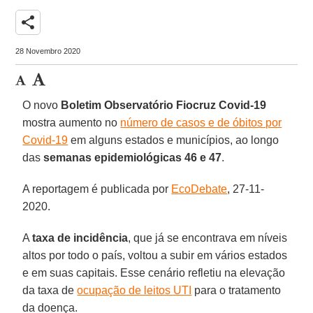
share
28 Novembro 2020
O novo
Boletim Observatório Fiocruz Covid-19
mostra aumento no
número de casos e de óbitos por
Covid-19
em alguns estados e municípios, ao longo
das
semanas epidemiológicas 46 e 47
.
A reportagem é publicada por
EcoDebate
, 27-11-
2020.
A
taxa de incidência
, que já se encontrava em níveis
altos por todo o país, voltou a subir em vários estados
e em suas capitais. Esse cenário refletiu na elevação
da taxa de
ocupação de leitos UTI
para o tratamento
da doença.