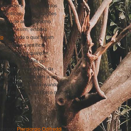
 complexos e especializados
uânticos, as restituições
exto de analfabetismo
ciativa. Assim, embora
lo
, segundo o qual sejam
omunidade científica
ir em nome de qualquer
res de partículas ou -
 conter o riso diante da
adação que nada tem a ver
er e à força, nunca quando é
nde de um clichê típico do
rofessor
Piergiorgio Odifreddi