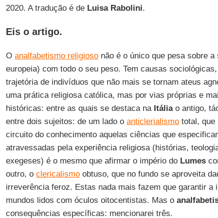
2020. A tradução é de
Luisa
Rabolini
.
Eis o artigo.
O
analfabetismo religioso
não é o único que pesa sobre a s
europeia) com todo o seu peso. Tem causas sociológica
trajetória de indivíduos que não mais se tornam ateus agn
uma prática religiosa católica, mas por vias próprias e m
históricas: entre as quais se destaca na
Itália
o antigo, tá
entre dois sujeitos: de um lado o
anticlerialismo
total, que
circuito do conhecimento aquelas ciências que especific
atravessadas pela experiência religiosa (histórias, teologias
exegeses) é o mesmo que afirmar o império do
Lumes
con
outro, o
clericalismo
obtuso, que no fundo se aproveita daq
irreverência feroz. Estas nada mais fazem que garantir a
mundos lidos com óculos oitocentistas. Mas o
analfabeti
consequências específicas: mencionarei três.