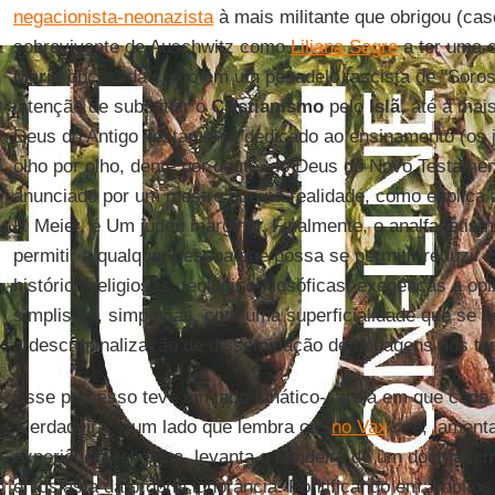
negacionista-neonazista
à mais militante que obrigou (cas
sobrevivente de Auschwitz como
Liliana Segre
a ter uma e
Maria
obcecada como em um pesadelo fascista de "Soros,
intenção de substituir o
Cristianismo
pelo
Islã
, até a mai
Deus do Antigo Testamento dedicado ao ensinamento (os 
olho por olho, dente por dente, do Deus do Novo Testame
anunciado por um mestre que na realidade, como explica
P. Meier, é Um judeu marginal. Finalmente, o analfabetism
permitir a qualquer pessoa que possa se permitir reduzir
histórico-religiosas, teológico-filosóficas, exegéticas a op
simplistas, simplórias, com uma superficialidade que se 
a descriminalização de disseminação de bobagens nos t
Esse processo teve um lado fanático-carola em que cada r
"verdadeira" - um lado que lembra os "
no Vax
" - e, lamen
experiência religiosa, levanta a bandeira de um dogmatism
entusiasta da própria ignorância. Pontificando em âmbitos 