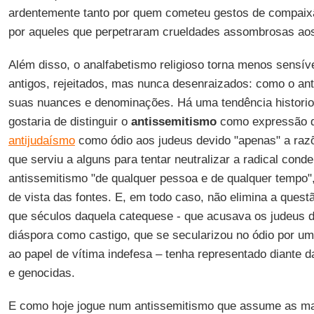
ardentemente tanto por quem cometeu gestos de compaixão
por aqueles que perpetraram crueldades assombrosas aos
Além disso, o analfabetismo religioso torna menos sensív
antigos, rejeitados, mas nunca desenraizados: como o an
suas nuances e denominações. Há uma tendência historiog
gostaria de distinguir o
antissemitismo
como expressão d
antijudaísmo
como ódio aos judeus devido "apenas" a razõe
que serviu a alguns para tentar neutralizar a radical cond
antissemitismo "de qualquer pessoa e de qualquer tempo"
de vista das fontes. E, em todo caso, não elimina a quest
que séculos daquela catequese - que acusava os judeus de 
diáspora como castigo, que se secularizou no ódio por u
ao papel de vítima indefesa – tenha representado diante da
e genocidas.
E como hoje jogue num antissemitismo que assume as ma