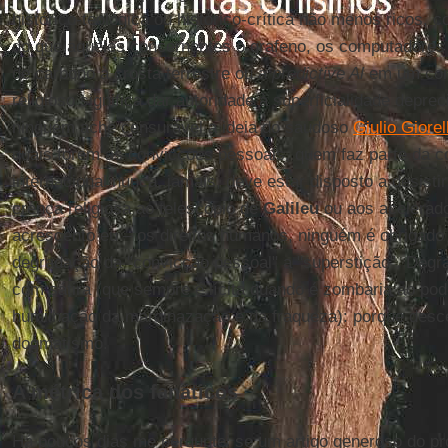
histórico-teológica ou histórico-crítica não menos ricos,
do que aqueles concernentes o grafeno, os computadores q
de carbono à crosta terrestre ou a
predictive Al
em um cont
religioso significa dar autoridade à superficialidade depre
ninguém ache censurável a ideia do saudoso
Giulio Giorel
quais forem as convicções pessoais, quem faz parte da c
internacional nunca, jamais, deve estar disposto a desist
crença religiosa ao telescópio de
Galileu
ou aos acelerado
acrescento eu – os direitos humanos, ninguém é obrigado a
degradação da "convicção pessoal" a "superstição". Degr
com sátira (que sempre é lícita quando é zombaria ao pod
humilhação da marginazação e da fraqueza): porque desce
dogmatismo.
A métrica dos fanáticos
Há poucos dias me perguntei se um artigo generoso do p