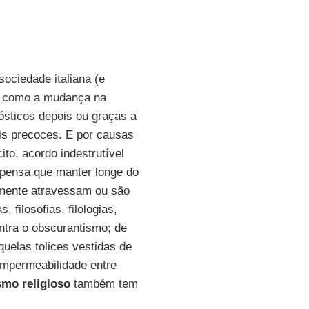
ociedade italiana (e
s, como a mudança na
ósticos depois ou graças a
ais precoces. E por causas
cito, acordo indestrutível
 pensa que manter longe do
amente atravessam ou são
, filosofias, filologias,
tra o obscurantismo; de
uelas tolices vestidas de
 impermeabilidade entre
smo religioso
também tem