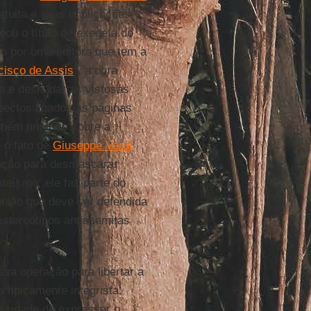
atuita e suas implicações
ou o título de exegeta do
do por uma editora que tem a
cisco de Assis
", a obra
la e desnudar as vistosas
pectos ligados às páginas
mbém um livro sobre a
e o fato de
Giuseppe Verdi
cação para desmascarar
teísmo: ele faz parte do
inião que deve ser defendida
stereótipos antissemitas
sa operação para libertar a
 tipicamente integrista.
essidade de expressar o