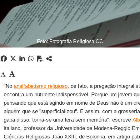
Foto: Fotografia Religiosa CC
"No
analfabetismo religioso
, de fato, a pregação integralis
encontra um nutriente indispensável. Porque um jovem qu
pensando que está agindo em nome de Deus não é um cren
alguém que se "superficializou". E assim, com a grosser
gaba disso, torna-se uma fera sem memória", escreve
Alb
italiano, professor da Universidade de Modena-Reggio Emi
Ciências Religiosas João XXIII, de Bolonha, em artigo pu