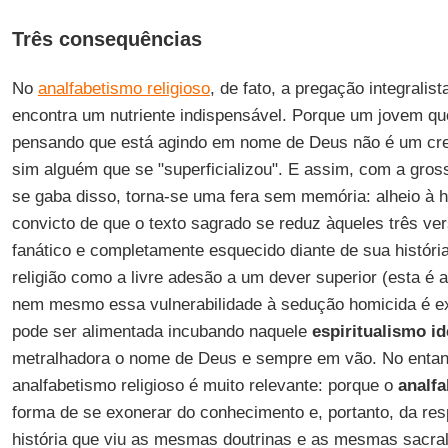
Três consequências
No
analfabetismo religioso
, de fato, a pregação integralist
encontra um nutriente indispensável. Porque um jovem qu
pensando que está agindo em nome de Deus não é um cre
sim alguém que se "superficializou". E assim, com a gro
se gaba disso, torna-se uma fera sem memória: alheio à hi
convicto de que o texto sagrado se reduz àqueles três v
fanático e completamente esquecido diante de sua história
religião como a livre adesão a um dever superior (esta é a
nem mesmo essa vulnerabilidade à sedução homicida é e
pode ser alimentada incubando naquele
espiritualismo i
metralhadora o nome de Deus e sempre em vão. No entant
analfabetismo religioso é muito relevante: porque o
analf
forma de se exonerar do conhecimento e, portanto, da re
história que viu as mesmas doutrinas e as mesmas sacra