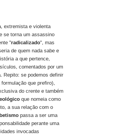
a, extremista e violenta
e se torna um assassino
nte "
radicalizado
", mas
sseria de quem nada sabe e
stória a que pertence,
ersículos, comentados por um
. Repito: se podemos definir
 formulação que prefiro),
xclusiva do crente e também
deológico
que nomeia como
o, a sua relação com o
abetismo
passa a ser uma
sponsabilidade perante uma
lidades invocadas