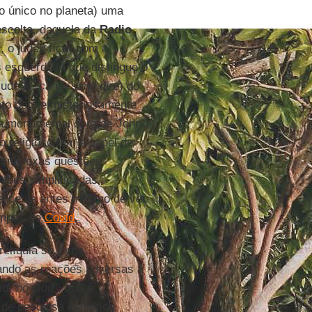
o único no planeta) uma
scolta, daquela da
Radio
 o judeu rico" com a
s esquerdista que distingue o
judeus,
ça va sans dire
) do
nto bom e misteriosamente
 a monumental obra de John
o religioso tem o papel de
 complexas questões
iniões simplificadas,
percebia antes mesmo de ver
empos de
Covid
.
elíquia se torna
tando as reações adversas à
o "
no God
", que é
de pesquisa científica