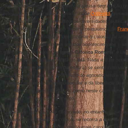
que apareceu neste jornal pertencia a essa degradação gr
relevantes. Com grande magnanimidade
Odifreddi
presente
Antigo Testamento a um escritor de diversidades, publica
seu crédito (eles os definem) "o perfil psiquiátrico de
Fran
sobre a Bíblia destinada a “desmantelar o colosso de argi
hipocrisias”, e “uma síntese ágil dos acontecimentos e as
mais tristes da história da
Igreja Católica Romana
” e ta
“suposta revelação” ao profeta do
Islã
. Nada a dizer sobr
(este é o nome do fundador da editora) se sentir com vo
falsas crenças e para o apostolado do agnosticismo e do a
mercado do sensacionalismo popular e da liberdade de op
sem hesitação, mesmo quando, como neste caso, evoca e
dos quais não tem conhecimento.
O que acho que deve ser observado, no entanto, é que nes
humanidade da tirania da crença, se recorra a uma métrica
Porque se há um sinal do fanatismo mais carola, é a nec