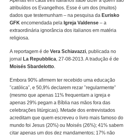
Apenas em cada três italianos sabe dizer a quem são
atribuídos os Evangelhos. Esse é um dos (muitos)
dados que testemunham – na pesquisa da
Eurisko
GFK
encomendada pela
Igreja Valdense
– a
extraordinária ignorância dos italianos em matéria
religiosa.
A reportagem é de
Vera Schiavazzi
, publicada no
jornal
La Repubblica
, 27-08-2013. A tradução é de
Moisés Sbardelotto
.
Embora 90% afirmem ter recebido uma educação
"católica", e 50,9% declarem rezar "regularmente"
(mesmo que apenas 11% frequentam a igreja e
apenas 29% pegam a Bíblia nas mãos fora das
celebrações litúrgicas). Metade dos entrevistados
acreditam que quem escreveu o livro mais famoso do
mundo foi Jesus (20%) ou Moisés (26%); 41% sabem
citar apenas um dos dez mandamentos; 17% não