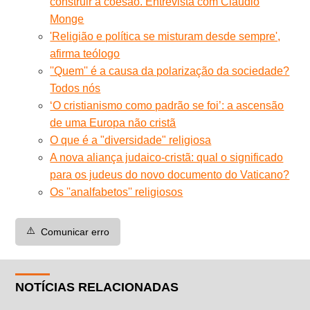
construir a coesão. Entrevista com Claudio
Monge
'Religião e política se misturam desde sempre',
afirma teólogo
''Quem'' é a causa da polarização da sociedade?
Todos nós
‘O cristianismo como padrão se foi’: a ascensão
de uma Europa não cristã
O que é a "diversidade" religiosa
A nova aliança judaico-cristã: qual o significado
para os judeus do novo documento do Vaticano?
Os ''analfabetos'' religiosos
⚠️
Comunicar erro
NOTÍCIAS RELACIONADAS