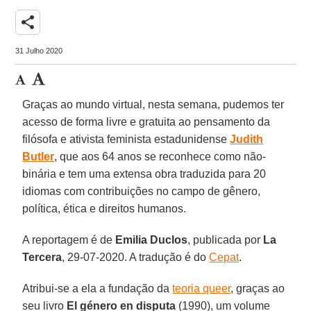
share
31 Julho 2020
Graças ao mundo virtual, nesta semana, pudemos ter
acesso de forma livre e gratuita ao pensamento da
filósofa e ativista feminista estadunidense
Judith
Butler
, que aos 64 anos se reconhece como não-
binária e tem uma extensa obra traduzida para 20
idiomas com contribuições no campo de gênero,
política, ética e direitos humanos.
A reportagem é de
Emilia
Duclos
, publicada por
La
Tercera
, 29-07-2020. A tradução é do
Cepat
.
Atribui-se a ela a fundação da
teoria queer
, graças ao
seu livro
El género en disputa
(1990), um volume