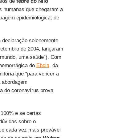
asos de
febre do
Nilo
es humanas que chegaram a
uagem epidemiológica, de
 declaração solenemente
setembro de 2004, lançaram
 mundo, uma saúde”). Com
 hemorrágica do
Ebola
, da
itória que “para vencer a
a abordagem
ia do coronavírus prova
m 100% e se certas
dúvidas sobre o
ece cada vez mais provável