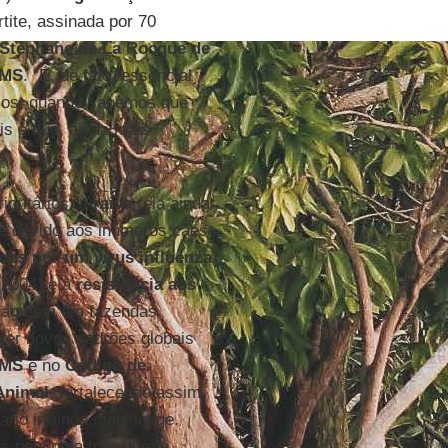
tite, assinada por 70
Stéphane de La Rocque de
MS
. “É, de fato, essencial
rios, quando sabemos que
s e que, ainda mais
s
”.
ioritários: a
raiva
(ela ainda
te devido aos inúmeros cães
adas por um vírus influenza
2004) e a
resistência aos
 também em fazendas
lver novos padrões globais
MS
e no
Código de
Animal
, fortalecendo assim
io ir ainda mais longe.
pela nota tripartite: a