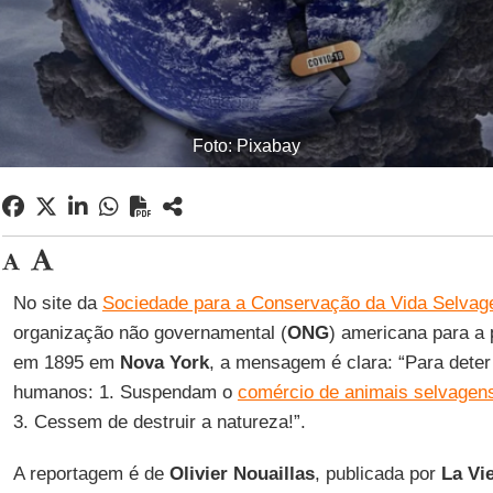
Foto: Pixabay
No site da
Sociedade para a Conservação da Vida Selva
organização não governamental (
ONG
) americana para a 
em 1895 em
Nova York
, a mensagem é clara: “Para dete
humanos: 1. Suspendam o
comércio de animais selvagen
3. Cessem de destruir a natureza!”.
A reportagem é de
Olivier Nouaillas
, publicada por
La Vi