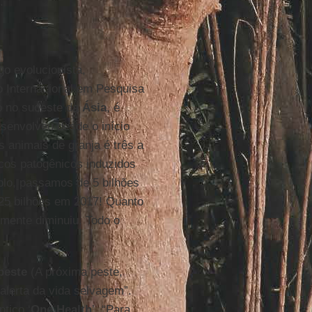
.
ogo evolucionista,
 Internacional em Pesquisa
o no sudeste da
Ásia
, é
senvolveu desde o início
 animais de granja é três a
cos patogênicos induzidos
lo, passamos de 5 bilhões
25 bilhões em 2017! Quanto
smente diminuiu. Todo o
peste
(A próxima peste,
 alerta da vida selvagem”.
ptico ‘
One Health
’. “Para