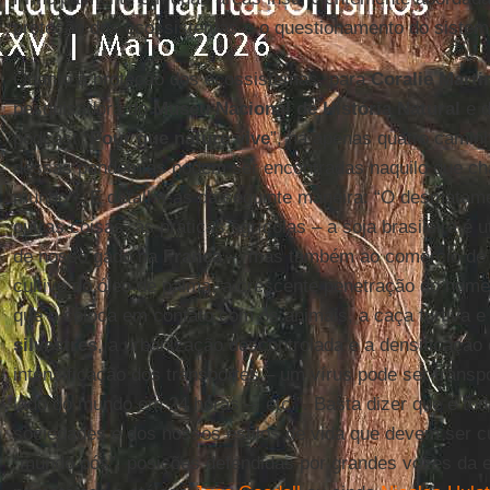
proteção dos ecossistemas e o questionamento do sistema 
Quanto à proteção dos ecossistemas, para
Coralie Marti
pesquisadora do
Museu Nacional de História Natural
e 
podcast “
Pour que nature vive
”, há apenas quatro camin
dessas pandemias podem ser encontradas naquilo que ch
mundo’”. E detalha-as da seguinte maneira: “O desmatame
outras coisas, às práticas agrícolas – a soja brasileira é u
de nosso gado na
França
–, mas também ao comércio de 
cultivo do óleo de palma, a crescente penetração do ho
que o coloca em contato com os animais, a caça furtiva 
silvestres
, a urbanização descontrolada e a densificação
intensificação dos transportes – um vírus pode ser transp
lado do mundo em 24 horas –, etc.”. Basta dizer que é to
sociedades e dos nossos estilos de vida que devem ser c
“mundo pós”, posições defendidas por grandes vozes da e