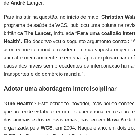
de
André Langer
.
Para insistir na questão, no início de maio,
Christian Wal
programa de saúde da WCS, publicou uma coluna na revist
britânica
The Lancet
, intitulada “
Para uma coalizão inter
Health
”. Ele desenvolveu o seguinte argumento central: “
acontecimento mundial residem em sua suposta origem, a 
animal e meio ambiente, e em sua rápida explosão para n
causa dos níveis sem precedentes da interconexão human
transportes e do comércio mundial”.
Adotar uma abordagem interdisciplinar
“
One Health
”? Este conceito inovador, mas pouco conheci
que pretende estabelecer um elo operacional entre a pro
dos animais e dos ecossistemas, nasceu em
Nova York
d
organizada pela
WCS
, em 2004. Naquele ano, em dois zoo