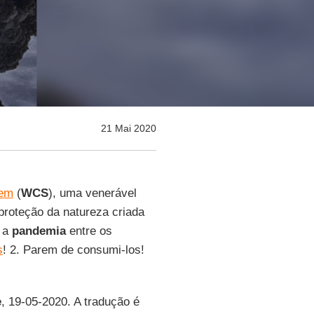
21 Mai 2020
gem
(
WCS
), uma venerável
proteção da natureza criada
r a
pandemia
entre os
s
! 2. Parem de consumi-los!
e
, 19-05-2020. A tradução é