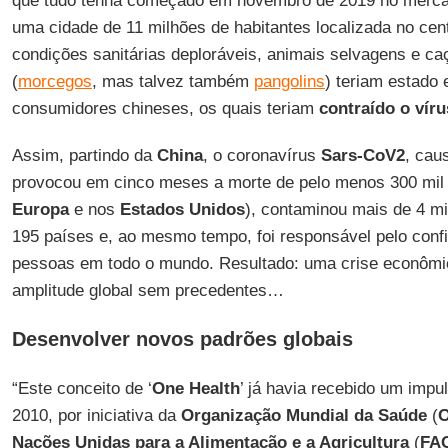
que tudo tenha começado em novembro de 2019 no merc
uma cidade de 11 milhões de habitantes localizada no cen
condições sanitárias deploráveis, animais selvagens e ca
(
morcegos
, mas talvez também
pangolins
) teriam estado
consumidores chineses, os quais teriam
contraído o víru
Assim, partindo da
China
, o coronavírus
Sars-CoV2
, cau
provocou em cinco meses a morte de pelo menos 300 mil
Europa
e nos
Estados Unidos
), contaminou mais de 4 m
195 países e, ao mesmo tempo, foi responsável pelo conf
pessoas em todo o mundo. Resultado: uma crise econômica
amplitude global sem precedentes…
Desenvolver novos padrões globais
“Este conceito de ‘
One Health
’ já havia recebido um impu
2010, por iniciativa da
Organização Mundial da Saúde
(
Nações Unidas para a Alimentação e a Agricultura
(
FA