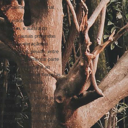
agroalimentar industrial.
n
, parasitóloga e
do
Inserm
, e autora do
hos: “As causas profundas
amo de ‘aceleração do
nto em geral, devido, entre
tilizada para alimentar parte
madeiras exóticas e ao
mem nessas mesmas florestas
e a venda de
animais
 das megacidades, a
ortado por avião para o outro
da a organização de nossas
uidadosamente revistos no
cologia como a antropóloga,