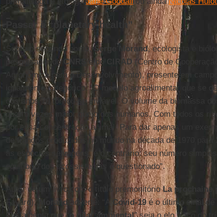
primatóloga e etóloga
Jane Goodall
ou ainda
Nicolas Hulot
Passar à “planetary health”
Sobre o segundo ponto,
Serge Morand
, ecologista e biól
pesquisador do
CNRS
e do
CIRAD
(Centro de Cooperação
Agronômica para o Desenvolvimento), presente em camp
igualmente categórico: “O modelo agroalimentar que se de
dos anos 70 tornou-se inviável. O volume da biomassa dos
quatro vezes maior que o dos humanos. Com todos os ris
por essa concentração animal. Para dar apenas um exemp
de frangos produzidos no mundo na década de 1970 para 
às espécies selvagens, é o contrário: seu número simple
equilíbrio dos ecossistemas é questionado”.
Autor de um livro com o título premonitório
La prochaine 
Fayard),
Morand
adverte: “A
Covid-19
é o último sinal de
Ele lamenta que “
o pilar ambiental
” seja o elo fraco do trí