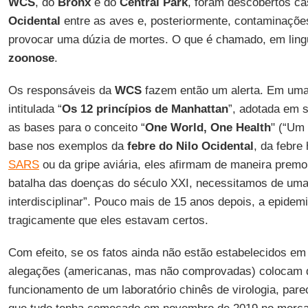
WCS
, do
Bronx
e do
Central Park
, foram descobertos c
Ocidental
entre as aves e, posteriormente, contaminaçõ
provocar uma dúzia de mortes. O que é chamado, em ling
zoonose
.
Os responsáveis da
WCS
fazem então um alerta. Em uma
intitulada “
Os 12 princípios de
Manhattan
”, adotada em 
as bases para o conceito “
One World, One Health
" (“Um
base nos exemplos da
febre do
Nilo Ocidental
, da febre
SARS
ou da gripe aviária, eles afirmam de maneira premon
batalha das doenças do século XXI, necessitamos de um
interdisciplinar”. Pouco mais de 15 anos depois, a epidem
tragicamente que eles estavam certos.
Com efeito, se os fatos ainda não estão estabelecidos e
alegações (americanas, mas não comprovadas) colocam 
funcionamento de um laboratório chinês de virologia, par