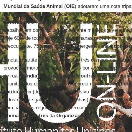
Mundial da Saúde Animal
(
OIE
) adotaram uma nota tripar
países, que os incitava a trabalhar neste sentido”, lembra
Séverac
, veterinário francês que acaba de ingressar na
O
trabalhar em conjunto, especialmente médicos e veteriná
hoje 60% de todas as doenças humanas provêm de animai
preocupante, 75% das doenças emergentes são
zoonose
A nota tripartite havia estabelecido três campos de ação pr
provoca a morte de 60 mil pessoas por ano, principalmen
de rua na
Índia
), a
gripe aviária e outras doenças caus
(monitorados de perto desde o aparecimento do
H5N1
em 
antibióticos
(devido ao uso excessivo na medicina, mas
industriais de gado, suínos e galinhas). A ideia é desenvo
com base nos regulamentos internacionais de saúde da
O
Animais Terrestres
da
Organização Mundial da Saúde 
a detecção dessas zoonoses. Mas, para muitos, é necessár
Principalmente em duas áreas insuficientemente abordadas 