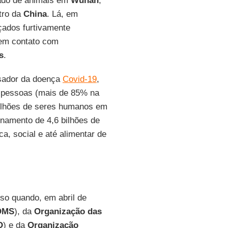
ado de animais em
Wuhan
,
tro da
China
. Lá, em
çados furtivamente
 em contato com
s
.
sador da doença
Covid-19
,
 pessoas (mais de 85% na
ilhões de seres humanos em
inamento de 4,6 bilhões de
, social e até alimentar de
lso quando, em abril de
OMS
), da
Organização das
O
) e da
Organização