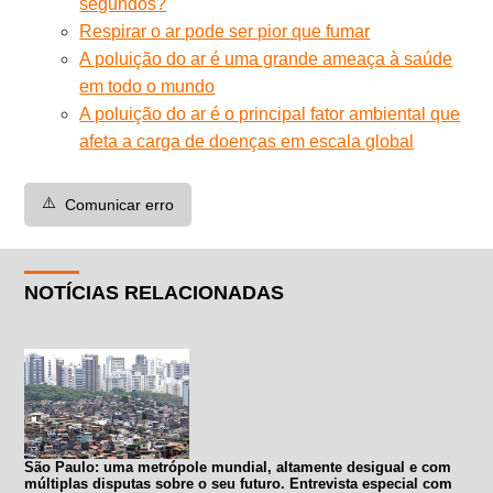
segundos?
Respirar o ar pode ser pior que fumar
A poluição do ar é uma grande ameaça à saúde
em todo o mundo
A poluição do ar é o principal fator ambiental que
afeta a carga de doenças em escala global
⚠️
Comunicar erro
NOTÍCIAS RELACIONADAS
São Paulo: uma metrópole mundial, altamente desigual e com
múltiplas disputas sobre o seu futuro. Entrevista especial com