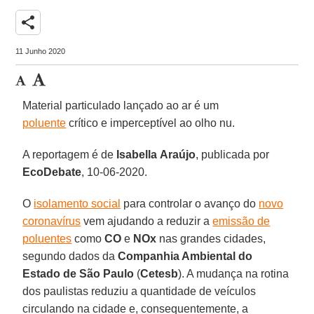
share
11 Junho 2020
Material particulado lançado ao ar é um
poluente
crítico e imperceptível ao olho nu.
A reportagem é de
Isabella
Araújo
, publicada por
EcoDebate
, 10-06-2020.
O
isolamento social
para controlar o avanço do
novo
coronavírus
vem ajudando a reduzir a
emissão de
poluentes
como
CO
e
NOx
nas grandes cidades,
segundo dados da
Companhia Ambiental do
Estado de São Paulo
(
Cetesb
). A mudança na rotina
dos paulistas reduziu a quantidade de veículos
circulando na cidade e, consequentemente, a