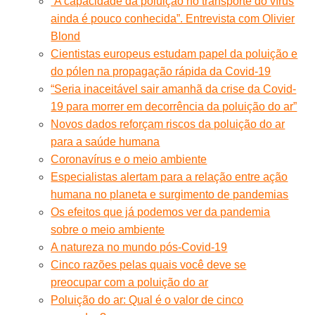
“A capacidade da poluição no transporte do vírus
ainda é pouco conhecida”. Entrevista com Olivier
Blond
Cientistas europeus estudam papel da poluição e
do pólen na propagação rápida da Covid-19
“Seria inaceitável sair amanhã da crise da Covid-
19 para morrer em decorrência da poluição do ar”
Novos dados reforçam riscos da poluição do ar
para a saúde humana
Coronavírus e o meio ambiente
Especialistas alertam para a relação entre ação
humana no planeta e surgimento de pandemias
Os efeitos que já podemos ver da pandemia
sobre o meio ambiente
A natureza no mundo pós-Covid-19
Cinco razões pelas quais você deve se
preocupar com a poluição do ar
Poluição do ar: Qual é o valor de cinco