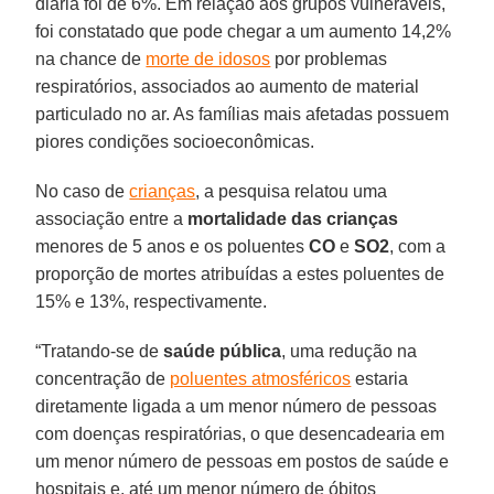
diária foi de 6%. Em relação aos grupos vulneráveis,
foi constatado que pode chegar a um aumento 14,2%
na chance de
morte de idosos
por problemas
respiratórios, associados ao aumento de material
particulado no ar. As famílias mais afetadas possuem
piores condições socioeconômicas.
No caso de
crianças
, a pesquisa relatou uma
associação entre a
mortalidade das crianças
menores de 5 anos e os poluentes
CO
e
SO2
, com a
proporção de mortes atribuídas a estes poluentes de
15% e 13%, respectivamente.
“Tratando-se de
saúde
pública
, uma redução na
concentração de
poluentes atmosféricos
estaria
diretamente ligada a um menor número de pessoas
com doenças respiratórias, o que desencadearia em
um menor número de pessoas em postos de saúde e
hospitais e, até um menor número de óbitos