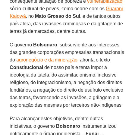
consequente situação de pobreza e
vulnerabilização
sócio-cultural de povos, como ocorre com os
Guarani
Kaiowá
, no
Mato Grosso do Sul
, e de tantos outros
país afora, das invasões criminosas e da grilagem de
terras já demarcadas, dentre outras.
O governo
Bolsonaro
, subserviente aos interesses
das grandes corporações empresarias transnacionais
do
agronegócio e da mineração
, afronta o texto
Constitucional
de nosso país e tenta impor a
ideologia da tutela, do assimilacionismo, inclusive
religioso, do integracionismo, a negação dos direitos
fundiários, a negação do direito de usufruto exclusivo
das terras, favorecendo as invasões, a grilagem e a
exploração das mesmas por terceiros não-indígenas.
Para alcançar estes objetivos, dentre outras
iniciativas, o governo
Bolsonaro
instrumentalizou
politicamente o órgão indigenista –
Funai
-,