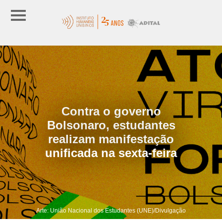
Contra o governo
Bolsonaro, estudantes
realizam manifestação
unificada na sexta-feira
Arte: União Nacional dos Estudantes (UNE)/Divulgação