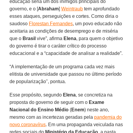
educação seria um dos inimigos principais do
governo, e o [
Abraham
]
Weintraub
tem aprofundado
esses ataques, perseguições e cortes. Como diria o
saudoso
Florestan Fernandes
, um povo educado não
aceitaria as condições de desemprego e de miséria
que o
Brasil
vive”, afirma
Elena
, para quem o objetivo
do governo é tirar o caráter crítico do processo
educacional e a “capacidade de analisar a realidade”.
“A implementação de um programa cada vez mais
elitista de universidade que passou no último período
de popularização", pontua.
Esse propósito, segundo
Elena
, se concretiza na
proposta do governo de seguir com o
Exame
Nacional do Ensino Médio
(
Enem
) neste ano,
mesmo com as incertezas geradas pela
pandemia do
novo coronavírus
. Em uma propaganda veiculada nas
redes sociais do
Ministério da Educação
, a pasta