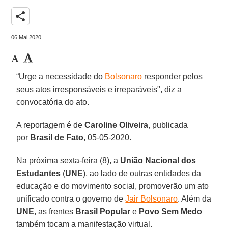
share
06 Mai 2020
“Urge a necessidade do
Bolsonaro
responder pelos
seus atos irresponsáveis e irreparáveis", diz a
convocatória do ato.
A reportagem é de
Caroline Oliveira
, publicada
por
Brasil de Fato
, 05-05-2020.
Na próxima sexta-feira (8), a
União Nacional dos
Estudantes
(
UNE
), ao lado de outras entidades da
educação e do movimento social, promoverão um ato
unificado contra o governo de
Jair Bolsonaro
. Além da
UNE
, as frentes
Brasil Popular
e
Povo Sem Medo
também tocam a manifestação virtual.