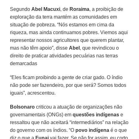
Segundo
Abel Macuxi
, de
Roraima
, a proibição de
exploração da terra mantém as comunidades em
situação de pobreza. “Nós estamos em cima da
riqueza, mas ainda continuamos pobres. Viemos aqui
representar nossos agricultores que querem plantar,
mas não têm apoio”, disse
Abel
, que revindicou o
direito de praticar atividades pecuárias nas terras
demarcadas
“Eles ficam proibindo a gente de criar gado. O índio
não pode ser fazendeiro, por que será? Somos todos
iguais”, acrescentou.
Bolsonaro
criticou a atuação de organizações não
governamentais (ONGs) em
questões indígenas
e
ressaltou que não aceitará “intermediários” na relação
do governo com os índios. “O
povo indígena
é o que
diz o que a
Funai
vai fazer. Se não for assim, eu corto