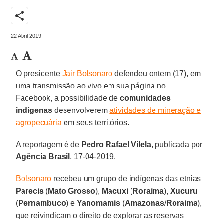
share
22 Abril 2019
O presidente
Jair Bolsonaro
defendeu ontem (17), em
uma transmissão ao vivo em sua página no
Facebook, a possibilidade de
comunidades
indígenas
desenvolverem
atividades de mineração e
agropecuária
em seus territórios.
A reportagem é de
Pedro Rafael Vilela
, publicada por
Agência Brasil
, 17-04-2019.
Bolsonaro
recebeu um grupo de indígenas das etnias
Parecis
(
Mato Grosso
),
Macuxi
(
Roraima
),
Xucuru
(
Pernambuco
) e
Yanomamis
(
Amazonas
/
Roraima
),
que reivindicam o direito de explorar as reservas